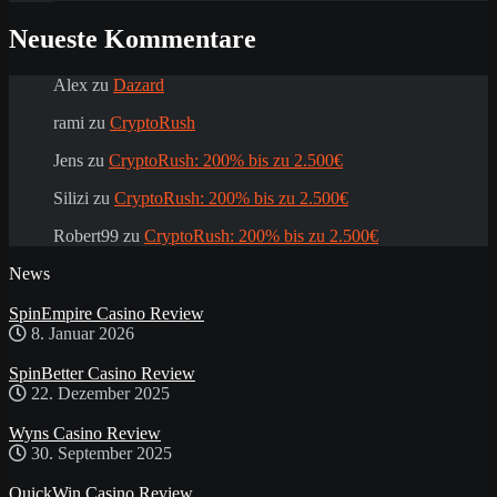
Neueste Kommentare
Alex
zu
Dazard
rami
zu
CryptoRush
Jens
zu
CryptoRush: 200% bis zu 2.500€
Silizi
zu
CryptoRush: 200% bis zu 2.500€
Robert99
zu
CryptoRush: 200% bis zu 2.500€
News
SpinEmpire Casino Review
8. Januar 2026
SpinBetter Casino Review
22. Dezember 2025
Wyns Casino Review
30. September 2025
QuickWin Casino Review