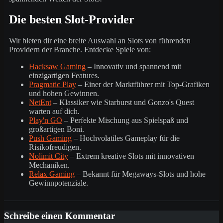
Die besten Slot-Provider
Wir bieten dir eine breite Auswahl an Slots von führenden
Providern der Branche. Entdecke Spiele von:
Hacksaw Gaming
– Innovativ und spannend mit
einzigartigen Features.
Pragmatic Play
– Einer der Marktführer mit Top-Grafiken
und hohen Gewinnen.
NetEnt
– Klassiker wie Starburst und Gonzo's Quest
warten auf dich.
Play'n GO
– Perfekte Mischung aus Spielspaß und
großartigen Boni.
Push Gaming
– Hochvolatiles Gameplay für die
Risikofreudigen.
Nolimit City
– Extrem kreative Slots mit innovativen
Mechaniken.
Relax Gaming
– Bekannt für Megaways-Slots und hohe
Gewinnpotenziale.
Schreibe einen Kommentar