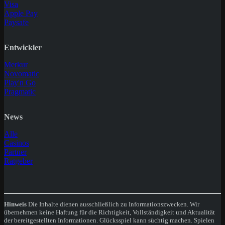
Visa
Apple Pay
Paysafe
Entwickler
Merkur
Novomatic
Play'n Go
Pragmatic
News
Alle
Casinos
Partner
Ratgeber
Hinweis
Die Inhalte dienen ausschließlich zu Informationszwecken. Wir
übernehmen keine Haftung für die Richtigkeit, Vollständigkeit und Aktualität
der bereitgestellten Informationen. Glücksspiel kann süchtig machen. Spielen