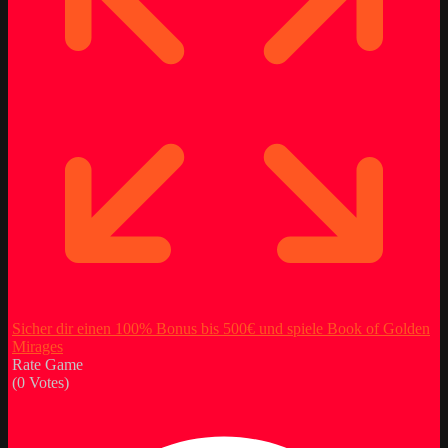
Sicher dir einen 100% Bonus bis 500€ und spiele Book of Golden
Mirages
Rate Game
(
0
Votes)