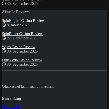
30. September 2025
Aktuelle Reviews
SpinEmpire Casino Review
8. Januar 2026
SpinBetter Casino Review
22. Dezember 2025
Wyns Casino Review
30. September 2025
QuickWin Casino Review
30. September 2025
Glücksspiel kann süchtig machen.
Einzahlung
Mastercard