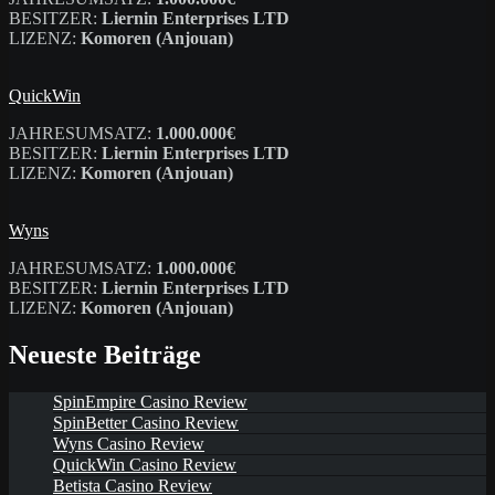
BESITZER:
Liernin Enterprises LTD
LIZENZ:
Komoren (Anjouan)
QuickWin
JAHRESUMSATZ:
1.000.000€
BESITZER:
Liernin Enterprises LTD
LIZENZ:
Komoren (Anjouan)
Wyns
JAHRESUMSATZ:
1.000.000€
BESITZER:
Liernin Enterprises LTD
LIZENZ:
Komoren (Anjouan)
Neueste Beiträge
SpinEmpire Casino Review
SpinBetter Casino Review
Wyns Casino Review
QuickWin Casino Review
Betista Casino Review