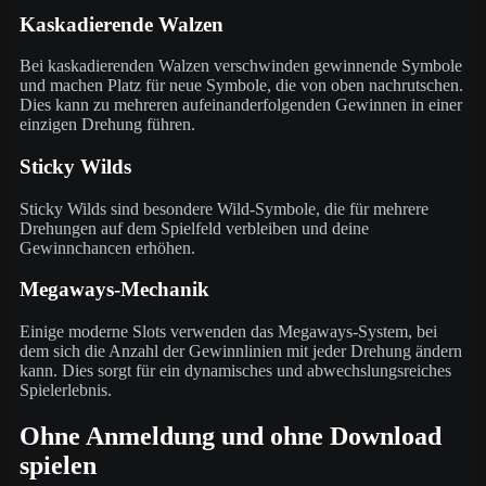
Kaskadierende Walzen
Bei kaskadierenden Walzen verschwinden gewinnende Symbole
und machen Platz für neue Symbole, die von oben nachrutschen.
Dies kann zu mehreren aufeinanderfolgenden Gewinnen in einer
einzigen Drehung führen.
Sticky Wilds
Sticky Wilds sind besondere Wild-Symbole, die für mehrere
Drehungen auf dem Spielfeld verbleiben und deine
Gewinnchancen erhöhen.
Megaways-Mechanik
Einige moderne Slots verwenden das Megaways-System, bei
dem sich die Anzahl der Gewinnlinien mit jeder Drehung ändern
kann. Dies sorgt für ein dynamisches und abwechslungsreiches
Spielerlebnis.
Ohne Anmeldung und ohne Download
spielen