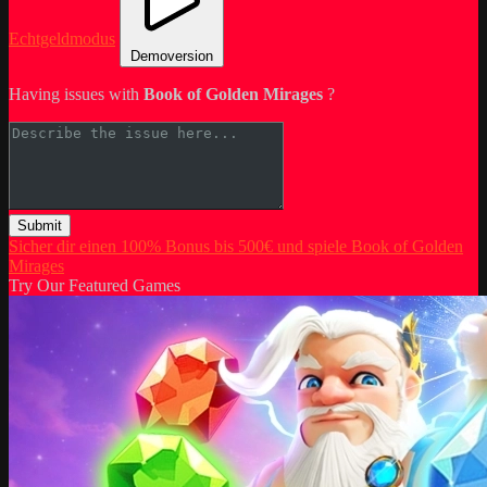
Echtgeldmodus
Demoversion
Having issues with
Book of Golden Mirages
?
Submit
Sicher dir einen 100% Bonus bis 500€ und spiele Book of Golden
Mirages
Try Our Featured Games