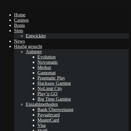
Home
Casinos
Bonis
Slots
Entwickler
News
Häufig gesucht
Anbieter
Evolution
Novomatic
Merkur
Gamomat
Pragmatic Play
Hacksaw Gaming
NoLimit City
Play’n GO
Big Time Gaming
Einzahlmethoden
Bank Überweisung
Paysafecard
MasterCard
Visa
Skrill