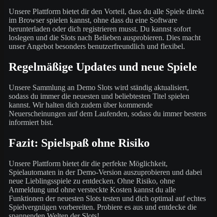
Unsere Plattform bietet dir den Vorteil, dass du alle Spiele direkt
im Browser spielen kannst, ohne dass du eine Software
herunterladen oder dich registrieren musst. Du kannst sofort
loslegen und die Slots nach Belieben ausprobieren. Dies macht
unser Angebot besonders benutzerfreundlich und flexibel.
Regelmäßige Updates und neue Spiele
Unsere Sammlung an Demo Slots wird ständig aktualisiert,
sodass du immer die neuesten und beliebtesten Titel spielen
kannst. Wir halten dich zudem über kommende
Neuerscheinungen auf dem Laufenden, sodass du immer bestens
informiert bist.
Fazit: Spielspaß ohne Risiko
Unsere Plattform bietet dir die perfekte Möglichkeit,
Spielautomaten in der Demo-Version auszuprobieren und dabei
neue Lieblingsspiele zu entdecken. Ohne Risiko, ohne
Anmeldung und ohne versteckte Kosten kannst du alle
Funktionen der neuesten Slots testen und dich optimal auf echtes
Spielvergnügen vorbereiten. Probiere es aus und entdecke die
spannenden Welten der Slots!