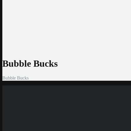
Aus
Bubble Bucks
Bubble Bucks