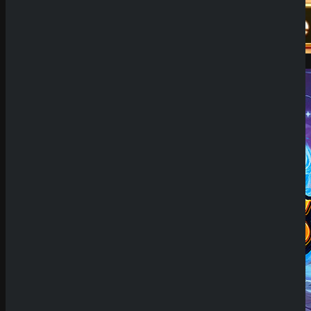
Demo Spiel