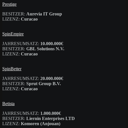
Prestige
BESITZER:
Aurevia IT Group
LIZENZ:
Curacao
SpinEmpire
JAHRESUMSATZ:
10.000.000€
BESITZER:
GBL Solutions N.V.
LIZENZ:
Curacao
SpinBetter
JAHRESUMSATZ:
20.000.000€
BESITZER:
Sprut Group B.V.
LIZENZ:
Curacao
Betista
JAHRESUMSATZ:
1.000.000€
BESITZER:
Liernin Enterprises LTD
LIZENZ:
Komoren (Anjouan)