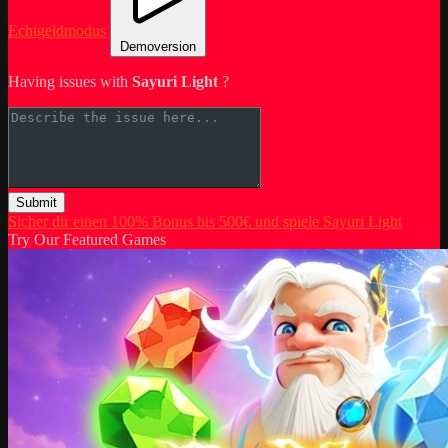
Echtgeldmodus
Demoversion
Having issues with
Sayuri Light
?
Submit
Sicher dir einen 100% Bonus bis 500€ und spiele Sayuri Light
Try Our Featured Games