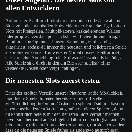
allen Entwicklern
Auf unserer Plattform findest du eine umfassende Auswahl an
Slots von allen namhaften Entwicklern der Branche. Egal, ob du
Slots mit Freispielen, Multiplikatoren, kaskadierenden Walzen
oder progressiven Jackpots suchst – wir bieten dir eine riesige
Bandbreite an Optionen. Unsere Sammlung wird ständig
aktualisiert, sodass du immer die neuesten und beliebtesten Spiele
ausprobieren kannst. Ein weiterer Vorteil unserer Plattform ist,
dass du keine Anmeldung oder Software-Downloads benötigst.
Alle Spiele sind direkt in deinem Browser spielbar, ohne
versteckte Kosten oder Verpflichtungen.
Die neuesten Slots zuerst testen
Einer der größten Vorteile unserer Plattform ist die Möglichkeit,
brandneue Spielautomaten bereits vor ihrer offiziellen
Veröffentlichung in Online-Casinos zu spielen. Dadurch hast du
einen entscheidenden Vorteil gegenüber anderen Spielern, denn
du kannst dich bereits mit den neuesten Slots vertraut machen,
bevor sie überhaupt auf Echtgeld-Plattformen verfügbar sind. Wir
arbeiten eng mit den Entwicklern zusammen, um sicherzustellen,
dass du die neuesten Spiele früher als anderswo ausprobieren