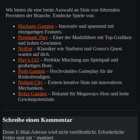
Wir bieten dir eine breite Auswahl an Slots von führenden
Providern der Branche. Entdecke Spiele von:
Hacksaw Gaming
– Innovativ und spannend mit
einzigartigen Features.
Pragmatic Play
– Einer der Marktführer mit Top-Grafiken
und hohen Gewinnen.
NetEnt
– Klassiker wie Starburst und Gonzo's Quest
warten auf dich.
Play'n GO
– Perfekte Mischung aus Spielspaß und
großartigen Boni.
Push Gaming
– Hochvolatiles Gameplay für die
Risikofreudigen.
Nolimit City
– Extrem kreative Slots mit innovativen
Mechaniken.
Relax Gaming
– Bekannt für Megaways-Slots und hohe
Gewinnpotenziale.
Schreibe einen Kommentar
Deine E-Mail-Adresse wird nicht veröffentlicht.
Erforderliche
Felder sind mit
*
markiert