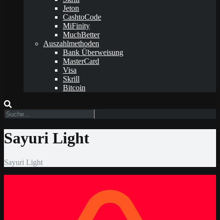
Jeton
CashtoCode
MiFinity
MuchBetter
Auszahlmethoden
Bank Überweisung
MasterCard
Visa
Skrill
Bitcoin
Sayuri Light
Sayuri Light