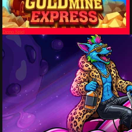
Demo Spiel