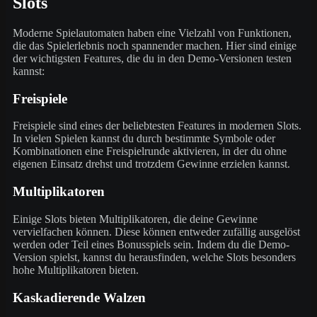
Slots
Moderne Spielautomaten haben eine Vielzahl von Funktionen,
die das Spielerlebnis noch spannender machen. Hier sind einige
der wichtigsten Features, die du in den Demo-Versionen testen
kannst:
Freispiele
Freispiele sind eines der beliebtesten Features in modernen Slots.
In vielen Spielen kannst du durch bestimmte Symbole oder
Kombinationen eine Freispielrunde aktivieren, in der du ohne
eigenen Einsatz drehst und trotzdem Gewinne erzielen kannst.
Multiplikatoren
Einige Slots bieten Multiplikatoren, die deine Gewinne
vervielfachen können. Diese können entweder zufällig ausgelöst
werden oder Teil eines Bonusspiels sein. Indem du die Demo-
Version spielst, kannst du herausfinden, welche Slots besonders
hohe Multiplikatoren bieten.
Kaskadierende Walzen