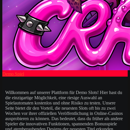
Demo Spiel
Willkommen auf unserer Plattform für Demo Slots! Hier hast du
die einzigartige Möglichkeit, eine riesige Auswahl an
Spielautomaten kostenlos und ohne Risiko zu testen. Unsere
Seite bietet dir den Vorteil, die neuesten Slots oft bis zu zwei
Wochen vor ihrer offiziellen Veröffentlichung in Online-Casinos
ausprobieren zu können. Das bedeutet, dass du früher als andere
Spieler die innovativen Funktionen, spannenden Bonusspiele
und atemberaubenden Designs der neuesten Titel erkunden