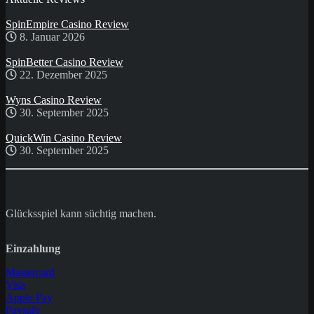
SpinEmpire Casino Review
8. Januar 2026
SpinBetter Casino Review
22. Dezember 2025
Wyns Casino Review
30. September 2025
QuickWin Casino Review
30. September 2025
Glücksspiel kann süchtig machen.
Einzahlung
Mastercard
Visa
Apple Pay
Paysafe