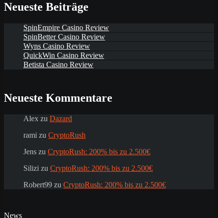
Neueste Beiträge
SpinEmpire Casino Review
SpinBetter Casino Review
Wyns Casino Review
QuickWin Casino Review
Betista Casino Review
Neueste Kommentare
Alex
zu
Dazard
rami
zu
CryptoRush
Jens
zu
CryptoRush: 200% bis zu 2.500€
Silizi
zu
CryptoRush: 200% bis zu 2.500€
Robert99
zu
CryptoRush: 200% bis zu 2.500€
News