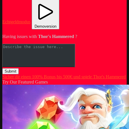
Echtgeldmodus
Demoversion
Having issues with
Thor's Hammered
?
Submit
Sicher dir einen 100% Bonus bis 500€ und spiele Thor's Hammered
Try Our Featured Games