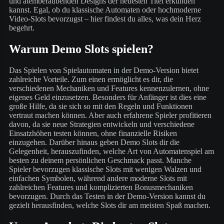
und atemberaubenden Designs der neuesten Titel erkunden
kannst. Egal, ob du klassische Automaten oder hochmoderne
Video-Slots bevorzugst – hier findest du alles, was dein Herz
begehrt.
Warum Demo Slots spielen?
Das Spielen von Spielautomaten in der Demo-Version bietet
zahlreiche Vorteile. Zum einen ermöglicht es dir, die
verschiedenen Mechaniken und Features kennenzulernen, ohne
eigenes Geld einzusetzen. Besonders für Anfänger ist dies eine
große Hilfe, da sie sich so mit den Regeln und Funktionen
vertraut machen können. Aber auch erfahrene Spieler profitieren
davon, da sie neue Strategien entwickeln und verschiedene
Einsatzhöhen testen können, ohne finanzielle Risiken
einzugehen. Darüber hinaus geben Demo Slots dir die
Gelegenheit, herauszufinden, welche Art von Automatenspiel am
besten zu deinem persönlichen Geschmack passt. Manche
Spieler bevorzugen klassische Slots mit wenigen Walzen und
einfachen Symbolen, während andere moderne Slots mit
zahlreichen Features und komplizierten Bonusmechaniken
bevorzugen. Durch das Testen in der Demo-Version kannst du
gezielt herausfinden, welche Slots dir am meisten Spaß machen.