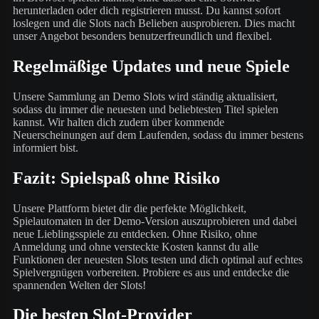
herunterladen oder dich registrieren musst. Du kannst sofort
loslegen und die Slots nach Belieben ausprobieren. Dies macht
unser Angebot besonders benutzerfreundlich und flexibel.
Regelmäßige Updates und neue Spiele
Unsere Sammlung an Demo Slots wird ständig aktualisiert,
sodass du immer die neuesten und beliebtesten Titel spielen
kannst. Wir halten dich zudem über kommende
Neuerscheinungen auf dem Laufenden, sodass du immer bestens
informiert bist.
Fazit: Spielspaß ohne Risiko
Unsere Plattform bietet dir die perfekte Möglichkeit,
Spielautomaten in der Demo-Version auszuprobieren und dabei
neue Lieblingsspiele zu entdecken. Ohne Risiko, ohne
Anmeldung und ohne versteckte Kosten kannst du alle
Funktionen der neuesten Slots testen und dich optimal auf echtes
Spielvergnügen vorbereiten. Probiere es aus und entdecke die
spannenden Welten der Slots!
Die besten Slot-Provider