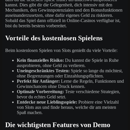
kannst. Dies gibt dir die Gelegenheit, dich intensiv mit den
Mechaniken, den Gewinnpotenzialen und den Bonusfunktionen
auseinanderzusetzen, ohne dafür eigenes Geld zu riskieren.
Sobald das Spiel dann offiziell in Online-Casinos verfügbar ist,
bist du bereits bestens vorbereitet.
Vorteile des kostenlosen Spielens
Beim kostenlosen Spielen von Slots genießt du viele Vorteile:
Kein finanzielles Risiko:
Du kannst die Spiele in Ruhe
ausprobieren, ohne Geld zu verlieren.
Uneingeschränktes Testen:
Spiele so lange du möchtest,
ohne Begrenzungen oder Einzahlungspflichten.
Perfekt für Anfänger:
Lerne die Regeln, Funktionen und
Gewinnchancen ohne Druck kennen.
Optimale Vorbereitung:
Teste verschiedene Strategien,
bevor du echtes Geld setzt.
Entdecke neue Lieblingsspiele:
Probiere eine Vielzahl
von Slots aus und finde heraus, welche dir am meisten
Spaß machen.
Die wichtigsten Features von Demo