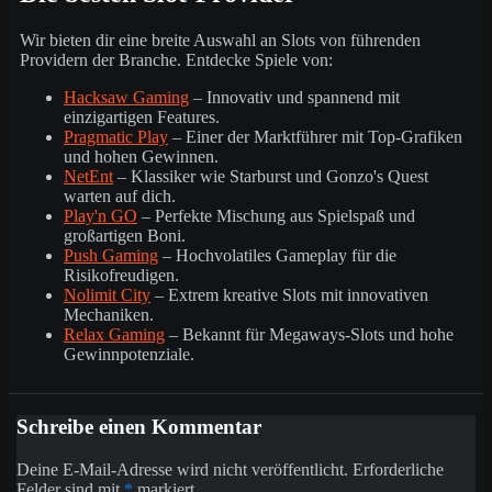
Wir bieten dir eine breite Auswahl an Slots von führenden
Providern der Branche. Entdecke Spiele von:
Hacksaw Gaming
– Innovativ und spannend mit
einzigartigen Features.
Pragmatic Play
– Einer der Marktführer mit Top-Grafiken
und hohen Gewinnen.
NetEnt
– Klassiker wie Starburst und Gonzo's Quest
warten auf dich.
Play'n GO
– Perfekte Mischung aus Spielspaß und
großartigen Boni.
Push Gaming
– Hochvolatiles Gameplay für die
Risikofreudigen.
Nolimit City
– Extrem kreative Slots mit innovativen
Mechaniken.
Relax Gaming
– Bekannt für Megaways-Slots und hohe
Gewinnpotenziale.
Schreibe einen Kommentar
Deine E-Mail-Adresse wird nicht veröffentlicht.
Erforderliche
Felder sind mit
*
markiert