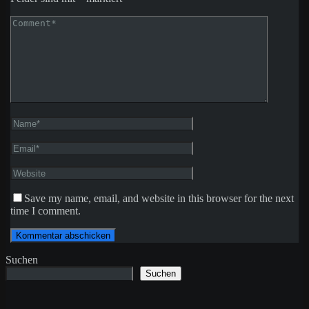
Save my name, email, and website in this browser for the next
time I comment.
Suchen
Suchen