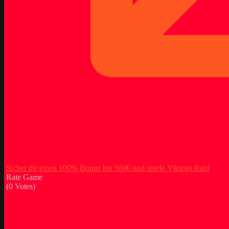
Sicher dir einen 100% Bonus bis 500€ und spiele Vikings Raid
Rate Game
(
0
Votes)