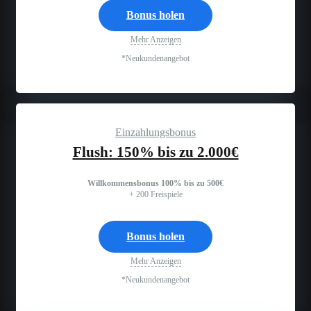
Bonus holen
Mehr Anzeigen
*Neukundenangebot
Einzahlungsbonus
Flush: 150% bis zu 2.000€
Willkommensbonus 100% bis zu 500€
+ 200 Freispiele
Bonus holen
Mehr Anzeigen
*Neukundenangebot