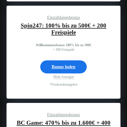
Einzahlungsbonus
Spin247: 100% bis zu 500€ + 200
Freispiele
Willkommensbonus 100% bis zu 500€
+ 200 Freispiele
Bonus holen
Mehr Anzeigen
*Neukundenangebot
Einzahlungsbonus
BC Game: 470% bis zu 1.600€ + 400