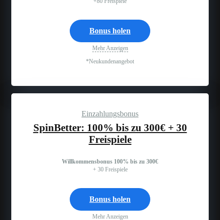
+80 Freispiele
Bonus holen
Mehr Anzeigen
*Neukundenangebot
Einzahlungsbonus
SpinBetter: 100% bis zu 300€ + 30
Freispiele
Willkommensbonus 100% bis zu 300€
+ 30 Freispiele
Bonus holen
Mehr Anzeigen