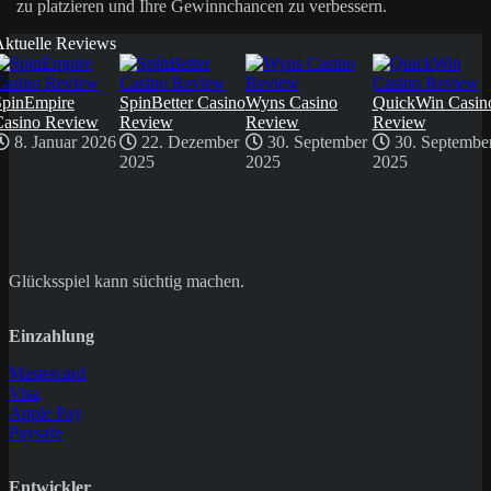
zu platzieren und Ihre Gewinnchancen zu verbessern.
Aktuelle Reviews
SpinEmpire
SpinBetter Casino
Wyns Casino
QuickWin Casin
Casino Review
Review
Review
Review
8. Januar 2026
22. Dezember
30. September
30. Septembe
2025
2025
2025
Glücksspiel kann süchtig machen.
Einzahlung
Mastercard
Visa
Apple Pay
Paysafe
Entwickler