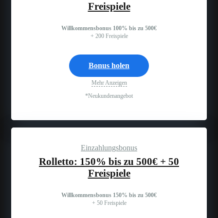
Freispiele
Willkommensbonus 100% bis zu 500€
+ 200 Freispiele
Bonus holen
Mehr Anzeigen
*Neukundenangebot
Einzahlungsbonus
Rolletto: 150% bis zu 500€ + 50
Freispiele
Willkommensbonus 150% bis zu 500€
+ 50 Freispiele