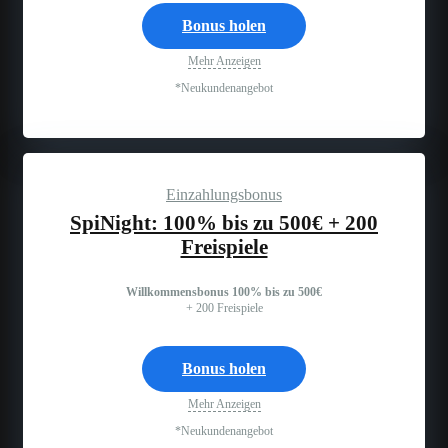
Bonus holen
Mehr Anzeigen
*Neukundenangebot
Einzahlungsbonus
SpiNight: 100% bis zu 500€ + 200
Freispiele
Willkommensbonus 100% bis zu 500€
+ 200 Freispiele
Bonus holen
Mehr Anzeigen
*Neukundenangebot