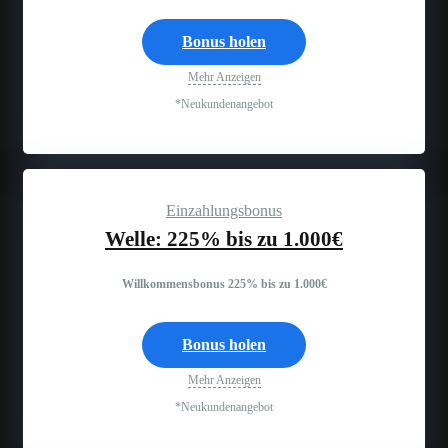
Bonus holen
Mehr Anzeigen
*Neukundenangebot
Einzahlungsbonus
Welle: 225% bis zu 1.000€
Willkommensbonus 225% bis zu 1.000€
Bonus holen
Mehr Anzeigen
*Neukundenangebot