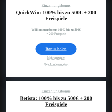
Einzahlungsbonus
QuickWin: 100% bis zu 500€ + 200
Freispiele
Willkommensbonus 100% bis zu 500€
+ 200 Freispiele
Bonus holen
Mehr Anzeigen
*Neukundenangebot
Einzahlungsbonus
Betista: 100% bis zu 500€ + 200
Freispiele