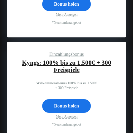
Bonus holen
Mehr Anzeigen
*Neukundenangebot
Einzahlungsbonus
Kyngs: 100% bis zu 1.500€ + 300
Freispiele
Willkommensbonus 100% bis zu 1.500€
+ 300 Freispiele
Bonus holen
Mehr Anzeigen
*Neukundenangebot