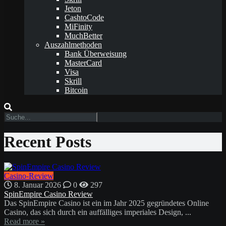
Jeton
CashtoCode
MiFinity
MuchBetter
Auszahlmethoden
Bank Überweisung
MasterCard
Visa
Skrill
Bitcoin
Recent Posts
Casino-Review
8. Januar 2026
0
297
SpinEmpire Casino Review
Das SpinEmpire Casino ist ein im Jahr 2025 gegründetes Online
Casino, das sich durch ein auffälliges imperiales Design, ...
Read more »