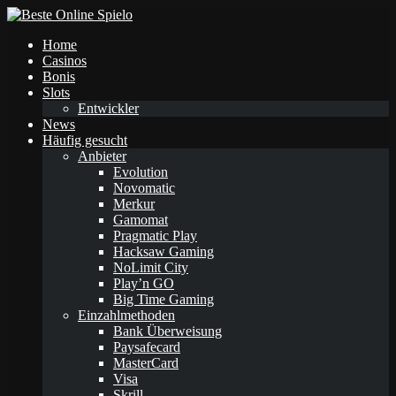
Home
Casinos
Bonis
Slots
Entwickler
News
Häufig gesucht
Anbieter
Evolution
Novomatic
Merkur
Gamomat
Pragmatic Play
Hacksaw Gaming
NoLimit City
Play’n GO
Big Time Gaming
Einzahlmethoden
Bank Überweisung
Paysafecard
MasterCard
Visa
Skrill