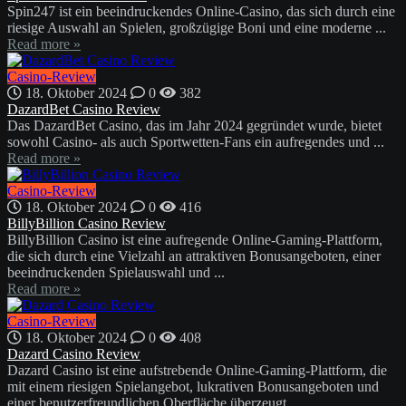
Spin247 ist ein beeindruckendes Online-Casino, das sich durch eine
riesige Auswahl an Spielen, großzügige Boni und eine moderne ...
Read more »
Casino-Review
18. Oktober 2024
0
382
DazardBet Casino Review
Das DazardBet Casino, das im Jahr 2024 gegründet wurde, bietet
sowohl Casino- als auch Sportwetten-Fans ein aufregendes und ...
Read more »
Casino-Review
18. Oktober 2024
0
416
BillyBillion Casino Review
BillyBillion Casino ist eine aufregende Online-Gaming-Plattform,
die sich durch eine Vielzahl an attraktiven Bonusangeboten, einer
beeindruckenden Spielauswahl und ...
Read more »
Casino-Review
18. Oktober 2024
0
408
Dazard Casino Review
Dazard Casino ist eine aufstrebende Online-Gaming-Plattform, die
mit einem riesigen Spielangebot, lukrativen Bonusangeboten und
einer benutzerfreundlichen Oberfläche überzeugt. ...