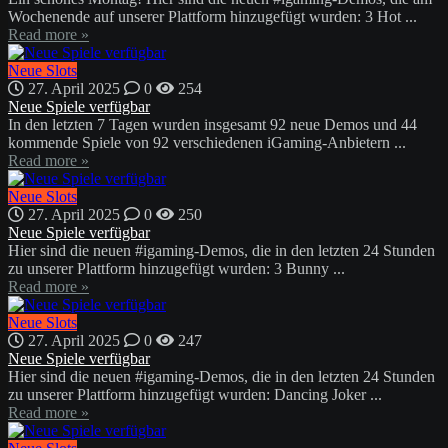
Wochenende auf unserer Plattform hinzugefügt wurden: 3 Hot ...
Read more »
Neue Slots
27. April 2025
0
254
Neue Spiele verfügbar
In den letzten 7 Tagen wurden insgesamt 92 neue Demos und 44
kommende Spiele von 92 verschiedenen iGaming-Anbietern ...
Read more »
Neue Slots
27. April 2025
0
250
Neue Spiele verfügbar
Hier sind die neuen #igaming-Demos, die in den letzten 24 Stunden
zu unserer Plattform hinzugefügt wurden: 3 Bunny ...
Read more »
Neue Slots
27. April 2025
0
247
Neue Spiele verfügbar
Hier sind die neuen #igaming-Demos, die in den letzten 24 Stunden
zu unserer Plattform hinzugefügt wurden: Dancing Joker ...
Read more »