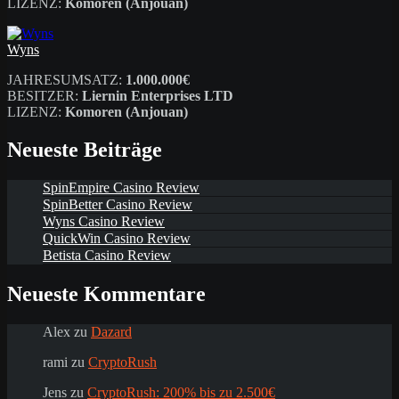
LIZENZ:
Komoren (Anjouan)
Wyns
JAHRESUMSATZ:
1.000.000€
BESITZER:
Liernin Enterprises LTD
LIZENZ:
Komoren (Anjouan)
Neueste Beiträge
SpinEmpire Casino Review
SpinBetter Casino Review
Wyns Casino Review
QuickWin Casino Review
Betista Casino Review
Neueste Kommentare
Alex
zu
Dazard
rami
zu
CryptoRush
Jens
zu
CryptoRush: 200% bis zu 2.500€