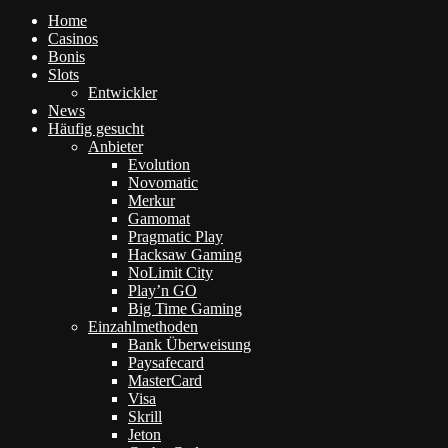
Home
Casinos
Bonis
Slots
Entwickler
News
Häufig gesucht
Anbieter
Evolution
Novomatic
Merkur
Gamomat
Pragmatic Play
Hacksaw Gaming
NoLimit City
Play’n GO
Big Time Gaming
Einzahlmethoden
Bank Überweisung
Paysafecard
MasterCard
Visa
Skrill
Jeton