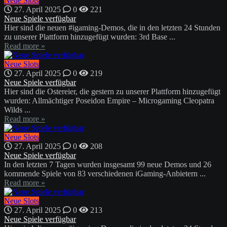
Neue Slots
27. April 2025
0
221
Neue Spiele verfügbar
Hier sind die neuen #igaming-Demos, die in den letzten 24 Stunden
zu unserer Plattform hinzugefügt wurden: 3rd Base ...
Read more »
Neue Slots
27. April 2025
0
219
Neue Spiele verfügbar
Hier sind die Ostereier, die gestern zu unserer Plattform hinzugefügt
wurden: Allmächtiger Poseidon Empire – Microgaming Cleopatra
Wilds ...
Read more »
Neue Slots
27. April 2025
0
208
Neue Spiele verfügbar
In den letzten 7 Tagen wurden insgesamt 99 neue Demos und 26
kommende Spiele von 83 verschiedenen iGaming-Anbietern ...
Read more »
Neue Slots
27. April 2025
0
213
Neue Spiele verfügbar