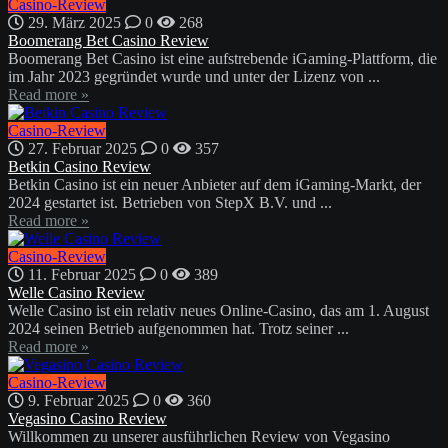
Casino-Review
29. März 2025
0
268
Boomerang Bet Casino Review
Boomerang Bet Casino ist eine aufstrebende iGaming-Plattform, die
im Jahr 2023 gegründet wurde und unter der Lizenz von ...
Read more »
Casino-Review
27. Februar 2025
0
357
Betkin Casino Review
Betkin Casino ist ein neuer Anbieter auf dem iGaming-Markt, der
2024 gestartet ist. Betrieben von StepX B.V. und ...
Read more »
Casino-Review
11. Februar 2025
0
389
Welle Casino Review
Welle Casino ist ein relativ neues Online-Casino, das am 1. August
2024 seinen Betrieb aufgenommen hat. Trotz seiner ...
Read more »
Casino-Review
9. Februar 2025
0
360
Vegasino Casino Review
Willkommen zu unserer ausführlichen Review von Vegasino