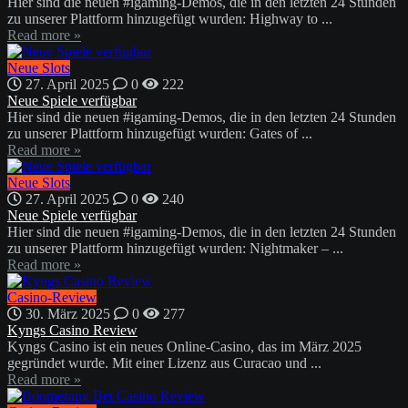
Hier sind die neuen #igaming-Demos, die in den letzten 24 Stunden
zu unserer Plattform hinzugefügt wurden: Highway to ...
Read more »
Neue Slots
27. April 2025
0
222
Neue Spiele verfügbar
Hier sind die neuen #igaming-Demos, die in den letzten 24 Stunden
zu unserer Plattform hinzugefügt wurden: Gates of ...
Read more »
Neue Slots
27. April 2025
0
240
Neue Spiele verfügbar
Hier sind die neuen #igaming-Demos, die in den letzten 24 Stunden
zu unserer Plattform hinzugefügt wurden: Nightmaker – ...
Read more »
Casino-Review
30. März 2025
0
277
Kyngs Casino Review
Kyngs Casino ist ein neues Online-Casino, das im März 2025
gegründet wurde. Mit einer Lizenz aus Curacao und ...
Read more »