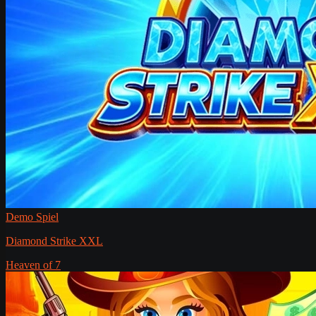
Demo Spiel
Diamond Strike XXL
Heaven of 7