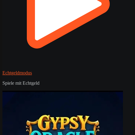
Echtgeldmodus
Spiele mit Echtgeld