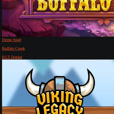
Demo Spiel
Buffalo Creek
EGT Digital