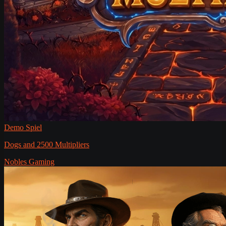
Demo Spiel
Dogs and 2500 Multipliers
Nobles Gaming