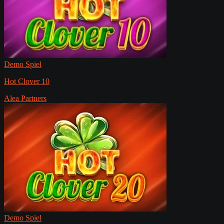
Demo Spiel
Hot Clover 10
Alea Partners
Demo Spiel