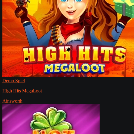
Demo Spiel
High Hits MegaLoot
Ainsworth