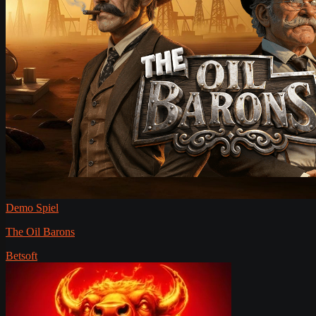
Demo Spiel
The Oil Barons
Betsoft