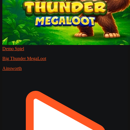
Demo Spiel
Big Thunder MegaLoot
Ainsworth