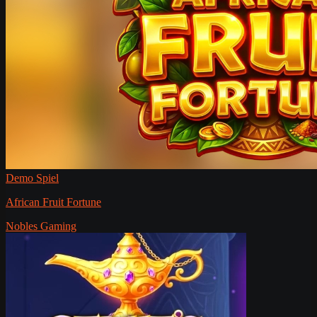
Demo Spiel
African Fruit Fortune
Nobles Gaming