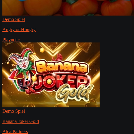
Demo Spiel
Angry or Hungry
Playnetic
Demo Spiel
Banana Joker Gold
Alea Partners