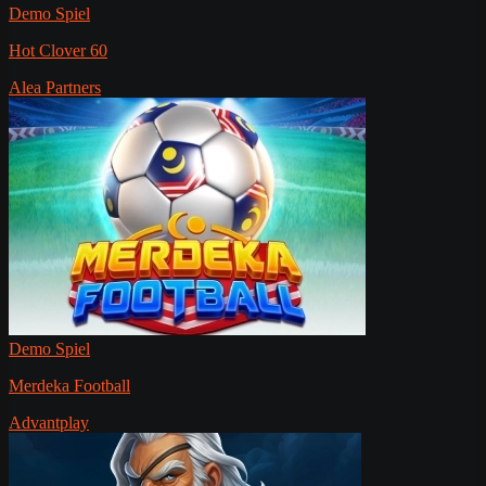
Demo Spiel
Hot Clover 60
Alea Partners
Demo Spiel
Merdeka Football
Advantplay