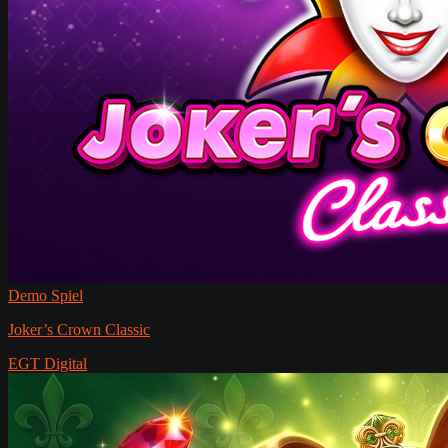
Demo Spiel
Joker’s Crown Classic
EGT Digital