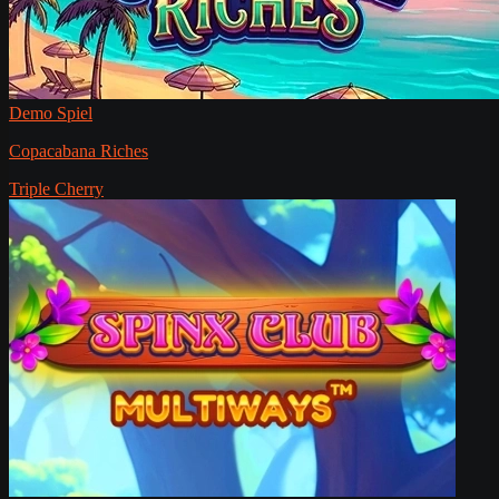
Demo Spiel
Copacabana Riches
Triple Cherry