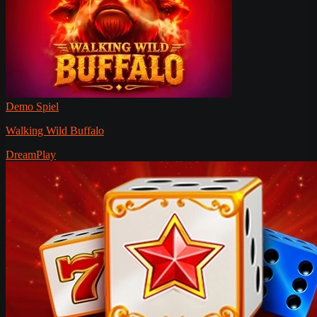
Demo Spiel
Walking Wild Buffalo
DreamPlay