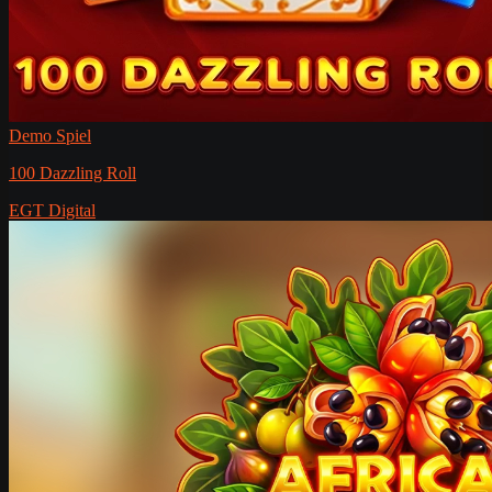
Demo Spiel
100 Dazzling Roll
EGT Digital