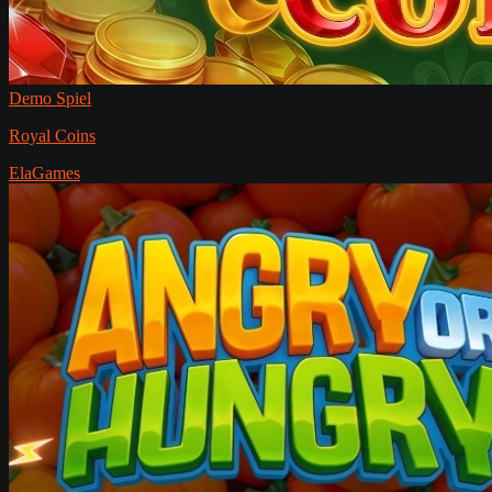
Demo Spiel
Royal Coins
ElaGames