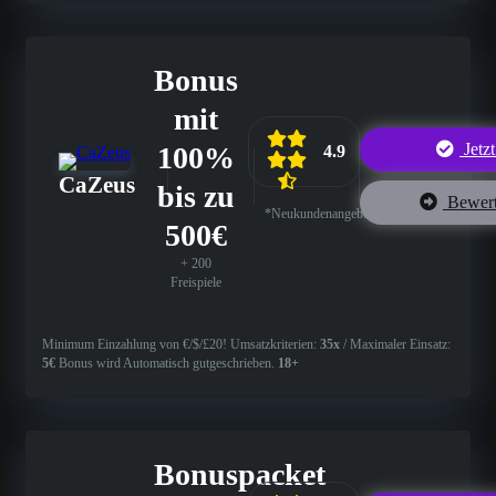
Bonus
mit
Jetzt
100%
4.9
CaZeus
bis zu
Bewert
*Neukundenangebot
500€
+ 200
Freispiele
Minimum Einzahlung von €/$/£20! Umsatzkriterien:
35x
/ Maximaler Einsatz:
5€
Bonus wird Automatisch gutgeschrieben.
18+
Bonuspacket