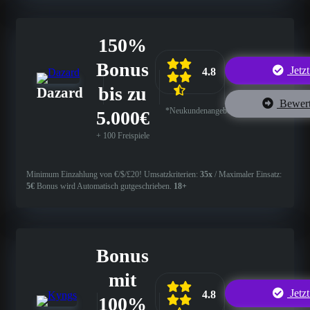
150%
Bonus
Jetzt
4.8
bis zu
Dazard
Bewert
*Neukundenangebot
5.000€
+ 100 Freispiele
Minimum Einzahlung von €/$/£20! Umsatzkriterien:
35x
/ Maximaler Einsatz:
5€
Bonus wird Automatisch gutgeschrieben.
18+
Bonus
mit
Jetzt
4.8
100%