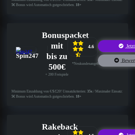
5€
Bonus wird Automatisch gutgeschrieben.
18+
Bonuspacket
mit
Jetzt
4.6
bis zu
Spin247
Bewert
*Neukundenangebot
500€
+ 200 Freispiele
Minimum Einzahlung von €/$/£20! Umsatzkriterien:
35x
/ Maximaler Einsatz:
5€
Bonus wird Automatisch gutgeschrieben.
18+
Rakeback