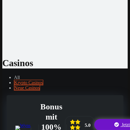
Jeton
CashtoCode
MiFinity
MuchBetter
Auszahlmethoden
Bank Überweisung
MasterCard
Visa
Skrill
Bitcoin
Casinos
All
Krypto Casinos
Neue Casinos
Bonus
mit
Jetzt
100%
5.0