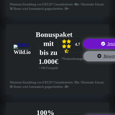
Minimum Einzahlung von €/$/£20! Umsatzkriterien:
40x
/ Maximaler Einsatz:
5€
Bonus wird Automatisch gutgeschrieben.
18+
Bonuspaket
mit
Jetzt
4.7
bis zu
Wild.io
Bewert
*Neukundenangebot
1.000€
+100 Freispiele
Minimum Einzahlung von €/$/£20! Umsatzkriterien:
35x
/ Maximaler Einsatz:
5€
Bonus wird Automatisch gutgeschrieben.
18+
100%