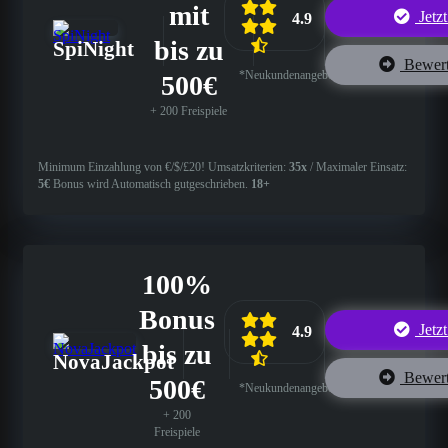
mit
Jetzt
4.9
bis zu
SpiNight
Bewert
*Neukundenangebot
500€
+ 200 Freispiele
Minimum Einzahlung von €/$/£20! Umsatzkriterien:
35x
/ Maximaler Einsatz:
5€
Bonus wird Automatisch gutgeschrieben.
18+
100%
Bonus
Jetzt
4.9
bis zu
NovaJackpot
Bewert
500€
*Neukundenangebot
+ 200
Freispiele