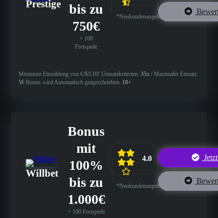
Prestige
bis zu
Bewert
*Neukundenangebot
750€
+ 100
Freispiele
Minimum Einzahlung von €/$/£10! Umsatzkriterien:
35x
/ Maximaler Einsatz:
5€
Bonus wird Automatisch gutgeschrieben.
18+
Bonus
mit
Jetzt
4.0
100%
Willbet
bis zu
Bewert
*Neukundenangebot
1.000€
+ 100 Freispiele