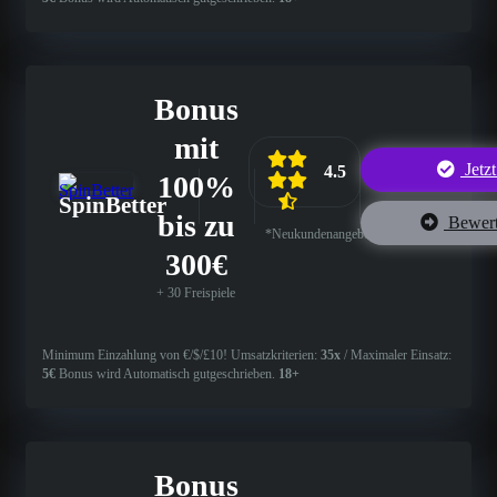
Bonus
mit
Jetzt
4.5
100%
SpinBetter
bis zu
Bewert
*Neukundenangebot
300€
+ 30 Freispiele
Minimum Einzahlung von €/$/£10! Umsatzkriterien:
35x
/ Maximaler Einsatz:
5€
Bonus wird Automatisch gutgeschrieben.
18+
Bonus