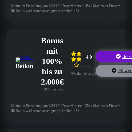
Minimum Einzahlung von €/$/£10! Umsatzkriterien:
35x
/ Maximaler Einsatz:
5€
Bonus wird Automatisch gutgeschrieben.
18+
Bonus
mit
Jetzt
4.0
100%
Betkin
bis zu
Bewert
*Neukundenangebot
2.000€
+100 Freispiele
Minimum Einzahlung von €/$/£10! Umsatzkriterien:
35x
/ Maximaler Einsatz:
5€
Bonus wird Automatisch gutgeschrieben.
18+