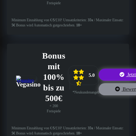
Freispiele
Minimum Einzahlung von €/$/£10! Umsatzkriterien:
35x
/ Maximaler Einsatz:
5€
Bonus wird Automatisch gutgeschrieben.
18+
Bonus
mit
Jetzt
100%
5.0
Vegasino
bis zu
Bewert
*Neukundenangebot
500€
+ 200
Freispiele
Minimum Einzahlung von €/$/£10! Umsatzkriterien:
35x
/ Maximaler Einsatz:
5€
Bonus wird Automatisch gutgeschrieben.
18+