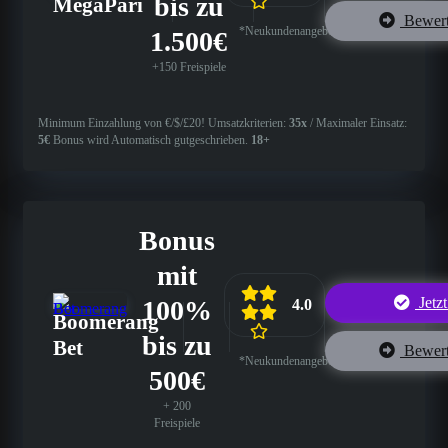
bis zu
MegaPari
Bewert
*Neukundenangebot
1.500€
+150 Freispiele
Minimum Einzahlung von €/$/£20! Umsatzkriterien:
35x
/ Maximaler Einsatz:
5€
Bonus wird Automatisch gutgeschrieben.
18+
Bonus
mit
Jetzt
100%
4.0
Boomerang
bis zu
Bet
Bewert
*Neukundenangebot
500€
+ 200
Freispiele