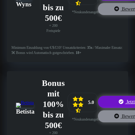
Wyns
bis zu
Bewert
*Neukundenangebot
500€
+ 200
Freispiele
Minimum Einzahlung von €/$/£10! Umsatzkriterien:
35x
/ Maximaler Einsatz:
5€
Bonus wird Automatisch gutgeschrieben.
18+
Bonus
mit
Jetzt
100%
5.0
Betista
bis zu
Bewert
*Neukundenangebot
500€
+ 200