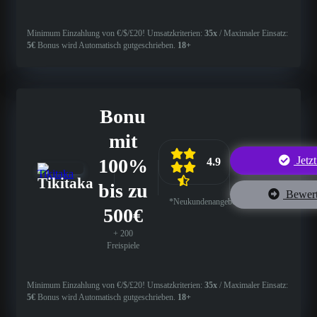
Minimum Einzahlung von €/$/£20! Umsatzkriterien:
35x
/ Maximaler Einsatz:
5€
Bonus wird Automatisch gutgeschrieben.
18+
Bonu
mit
Jetzt
100%
4.9
Tikitaka
bis zu
Bewert
*Neukundenangebot
500€
+ 200
Freispiele
Minimum Einzahlung von €/$/£20! Umsatzkriterien:
35x
/ Maximaler Einsatz:
5€
Bonus wird Automatisch gutgeschrieben.
18+