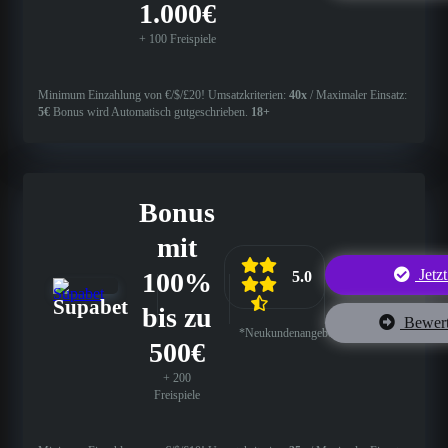
1.000€
+ 100 Freispiele
Minimum Einzahlung von €/$/£20! Umsatzkriterien:
40x
/ Maximaler Einsatz:
5€
Bonus wird Automatisch gutgeschrieben.
18+
Bonus
mit
Jetzt
100%
5.0
Supabet
bis zu
Bewert
*Neukundenangebot
500€
+ 200
Freispiele