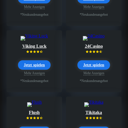
Mehr Anzeigen
Mehr Anzeigen
*Neukundenangebot
*Neukundenangebot
Viking Luck
24Casino
Jetzt spielen
Jetzt spielen
Mehr Anzeigen
Mehr Anzeigen
*Neukundenangebot
*Neukundenangebot
Flush
Tikitaka