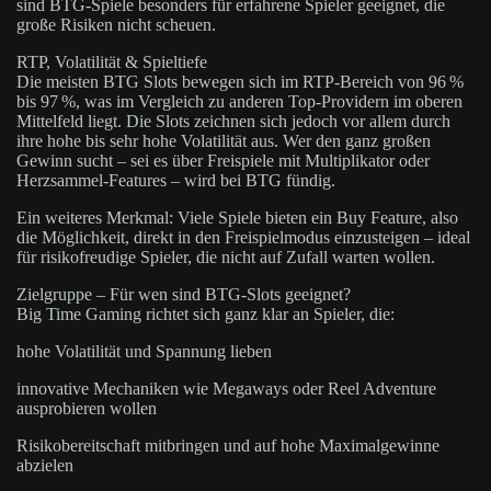
sind BTG-Spiele besonders für erfahrene Spieler geeignet, die
große Risiken nicht scheuen.
RTP, Volatilität & Spieltiefe
Die meisten BTG Slots bewegen sich im RTP-Bereich von 96 %
bis 97 %, was im Vergleich zu anderen Top-Providern im oberen
Mittelfeld liegt. Die Slots zeichnen sich jedoch vor allem durch
ihre hohe bis sehr hohe Volatilität aus. Wer den ganz großen
Gewinn sucht – sei es über Freispiele mit Multiplikator oder
Herzsammel-Features – wird bei BTG fündig.
Ein weiteres Merkmal: Viele Spiele bieten ein Buy Feature, also
die Möglichkeit, direkt in den Freispielmodus einzusteigen – ideal
für risikofreudige Spieler, die nicht auf Zufall warten wollen.
Zielgruppe – Für wen sind BTG-Slots geeignet?
Big Time Gaming richtet sich ganz klar an Spieler, die:
hohe Volatilität und Spannung lieben
innovative Mechaniken wie Megaways oder Reel Adventure
ausprobieren wollen
Risikobereitschaft mitbringen und auf hohe Maximalgewinne
abzielen