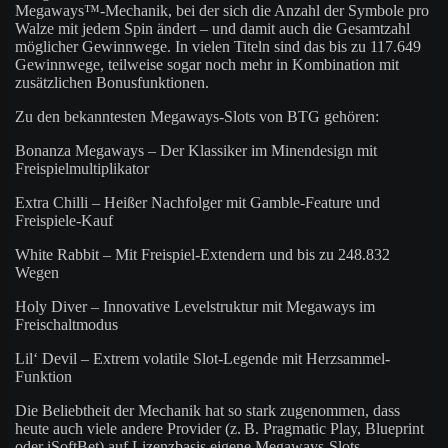
Megaways™-Mechanik, bei der sich die Anzahl der Symbole pro
Walze mit jedem Spin ändert – und damit auch die Gesamtzahl
möglicher Gewinnwege. In vielen Titeln sind das bis zu 117.649
Gewinnwege, teilweise sogar noch mehr in Kombination mit
zusätzlichen Bonusfunktionen.
Zu den bekanntesten Megaways-Slots von BTG gehören:
Bonanza Megaways – Der Klassiker im Minendesign mit
Freispielmultiplikator
Extra Chilli – Heißer Nachfolger mit Gamble-Feature und
Freispiele-Kauf
White Rabbit – Mit Freispiel-Extendern und bis zu 248.832
Wegen
Holy Diver – Innovative Levelstruktur mit Megaways im
Freischaltmodus
Lil‘ Devil – Extrem volatile Slot-Legende mit Herzsammel-
Funktion
Die Beliebtheit der Mechanik hat so stark zugenommen, dass
heute auch viele andere Provider (z. B. Pragmatic Play, Blueprint
oder iSoftBet) auf Lizenzbasis eigene Megaways-Slots