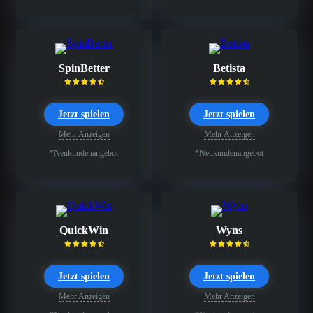
SpinBetter
Betista
Jetzt spielen
Jetzt spielen
Mehr Anzeigen
Mehr Anzeigen
*Neukundenangebot
*Neukundenangebot
QuickWin
Wyns
Jetzt spielen
Jetzt spielen
Mehr Anzeigen
Mehr Anzeigen