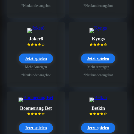
*Neukundenangebot
*Neukundenangebot
Joker8
Kyngs
Jetzt spielen
Jetzt spielen
Mehr Anzeigen
Mehr Anzeigen
*Neukundenangebot
*Neukundenangebot
Boomerang Bet
Betkin
Jetzt spielen
Jetzt spielen