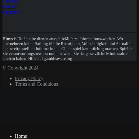
Casinos
Partner
Ratgeber
Hinweis
Die Inhalte dienen ausschließlich zu Informationszwecken. Wir
übernehmen keine Haftung für die Richtigkeit, Vollständigkeit und Aktualität
der bereitgestellten Informationen. Glücksspiel kann süchtig machen. Spielen
Sie verantwortungsbewusst und nur, wenn Sie das gesetzliche Mindestalter
erreicht haben. Hilfe auf gambleaware.org
© Copyright 2024
Privacy Policy
Terms and Conditions
Home