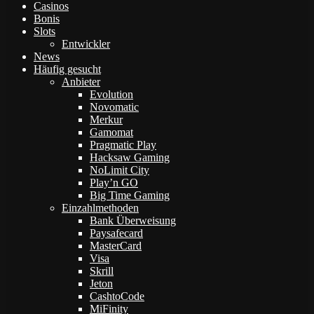
Casinos
Bonis
Slots
Entwickler
News
Häufig gesucht
Anbieter
Evolution
Novomatic
Merkur
Gamomat
Pragmatic Play
Hacksaw Gaming
NoLimit City
Play’n GO
Big Time Gaming
Einzahlmethoden
Bank Überweisung
Paysafecard
MasterCard
Visa
Skrill
Jeton
CashtoCode
MiFinity