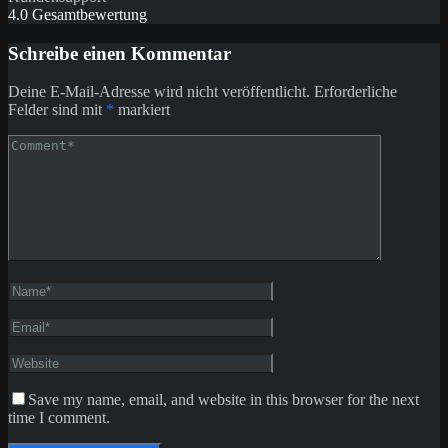
4.0
Gesamtbewertung
Schreibe einen Kommentar
Deine E-Mail-Adresse wird nicht veröffentlicht.
Erforderliche
Felder sind mit
*
markiert
Save my name, email, and website in this browser for the next
time I comment.