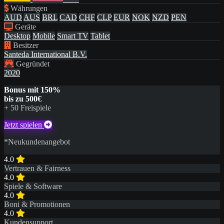
Währungen
AUD
AUS
BRL
CAD
CHF
CLP
EUR
NOK
NZD
PEN
Geräte
Desktop
Mobile
Smart TV
Tablet
Besitzer
Santeda International B.V.
Gegründet
2020
Bonus mit 150%
bis zu 500€
+ 50 Freispiele
Jetzt spielen
*Neukundenangebot
4.0
Vertrauen & Fairness
4.0
Spiele & Software
4.0
Boni & Promotionen
4.0
Kundensupport