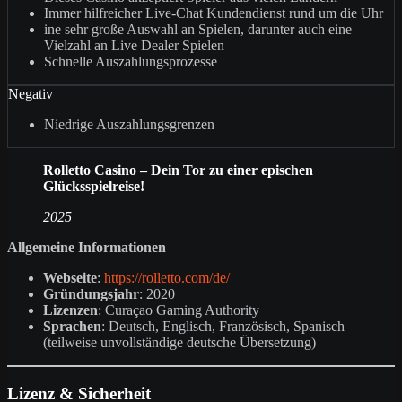
Immer hilfreicher Live-Chat Kundendienst rund um die Uhr
ine sehr große Auswahl an Spielen, darunter auch eine
Vielzahl an Live Dealer Spielen
Schnelle Auszahlungsprozesse
Negativ
Niedrige Auszahlungsgrenzen
Rolletto Casino – Dein Tor zu einer epischen
Glücksspielreise!
2025
Allgemeine Informationen
Webseite
:
https://rolletto.com/de/
Gründungsjahr
: 2020
Lizenzen
: Curaçao Gaming Authority
Sprachen
: Deutsch, Englisch, Französisch, Spanisch
(teilweise unvollständige deutsche Übersetzung)
Lizenz & Sicherheit