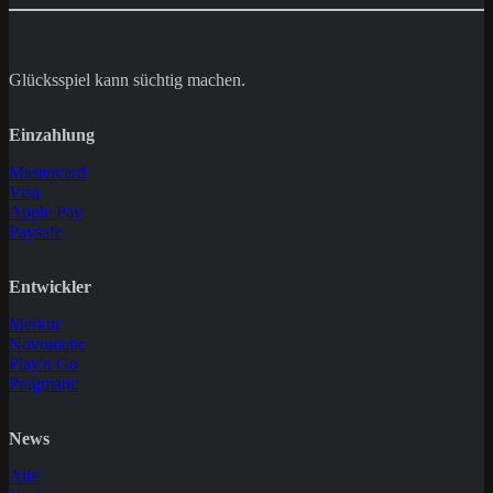
Glücksspiel kann süchtig machen.
Einzahlung
Mastercard
Visa
Apple Pay
Paysafe
Entwickler
Merkur
Novomatic
Play'n Go
Pragmatic
News
Alle