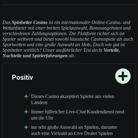
Das
Spinbetter Casino
ist ein internationaler Online-Casino- und
Wettanbieter mit einer breiten Spielauswahl, Bonusangeboten und
verschiedenen Zahlungsoptionen. Die Plattform richtet sich an
Spieler weltweit und bietet sowohl klassische Casinospiele als auch
Sportwetten und eine große Auswahl an Slots. Doch wie gut ist
Spinbetter wirklich? Unser ausführlicher Test deckt
Vorteile,
Nachteile und Spielerfahrungen
ab.
Positiv
Dieses Casino akzeptiert Spieler aus vielen
Ländern
Immer hilfreicher Live-Chat Kundendienst rund
um die Uhr
ine sehr große Auswahl an Spielen, darunter
auch eine Vielzahl an Live Dealer Spielen