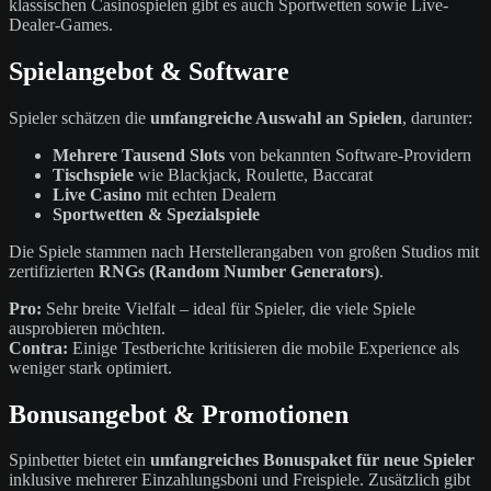
klassischen Casinospielen gibt es auch Sportwetten sowie Live-
Dealer-Games.
Spielangebot & Software
Spieler schätzen die
umfangreiche Auswahl an Spielen
, darunter:
Mehrere Tausend Slots
von bekannten Software-Providern
Tischspiele
wie Blackjack, Roulette, Baccarat
Live Casino
mit echten Dealern
Sportwetten & Spezialspiele
Die Spiele stammen nach Herstellerangaben von großen Studios mit
zertifizierten
RNGs (Random Number Generators)
.
Pro:
Sehr breite Vielfalt – ideal für Spieler, die viele Spiele
ausprobieren möchten.
Contra:
Einige Testberichte kritisieren die mobile Experience als
weniger stark optimiert.
Bonusangebot & Promotionen
Spinbetter bietet ein
umfangreiches Bonuspaket für neue Spieler
inklusive mehrerer Einzahlungsboni und Freispiele. Zusätzlich gibt