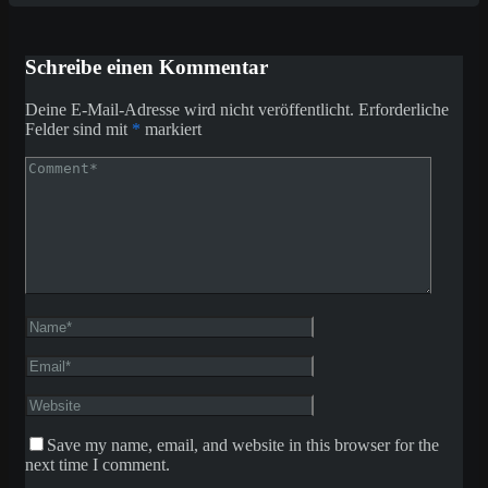
Schreibe einen Kommentar
Deine E-Mail-Adresse wird nicht veröffentlicht.
Erforderliche
Felder sind mit
*
markiert
Save my name, email, and website in this browser for the
next time I comment.