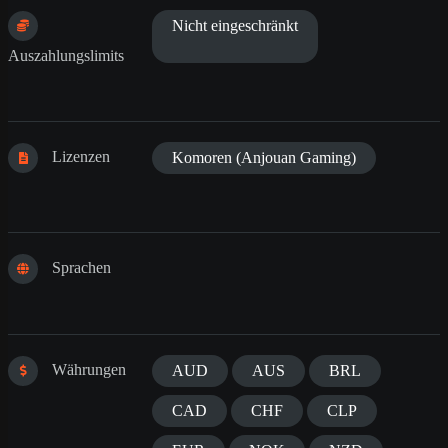
Nicht eingeschränkt
Auszahlungslimits
Lizenzen
Komoren (Anjouan Gaming)
Sprachen
Währungen
AUD
AUS
BRL
CAD
CHF
CLP