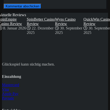
Aktuelle Reviews
SpinEmpire
SpinBetter Casino
Wyns Casino
QuickWin Casin
Casino Review
Review
Review
Review
8. Januar 2026
22. Dezember
30. September
30. Septembe
2025
2025
2025
Glücksspiel kann süchtig machen.
Einzahlung
Mastercard
Visa
Apple Pay
Paysafe