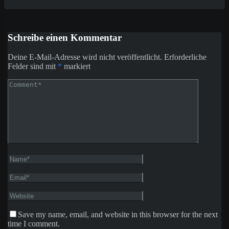
Schreibe einen Kommentar
Deine E-Mail-Adresse wird nicht veröffentlicht.
Erforderliche
Felder sind mit
*
markiert
Save my name, email, and website in this browser for the next
time I comment.