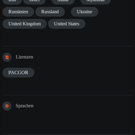
Rumänien
Russland
Ukraine
United Kingdom
United States
Lizenzen
PACGOR
Sprachen