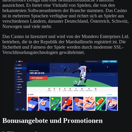
auszeichnet. Es bietet eine Vielzahl von Spielen, die von den
bekanntesten Softwareanbietern der Branche stammen. Das Casino
ist in mehreren Sprachen verfügbar und richtet sich an Spieler aus
verschiedenen Ländern, darunter Deutschland, Österreich, Schweiz,
Norwegen und viele mehr.
Das Casino ist lizenziert und wird von der Mondero Enterprises Ltd.
betrieben, die in der Republik der Marshallinseln registriert ist. Die
Sicherheit und Fairness der Spiele werden durch modernste SSL-
Verschlüsselungstechnologien gewährleistet.
Bonusangebote und Promotionen