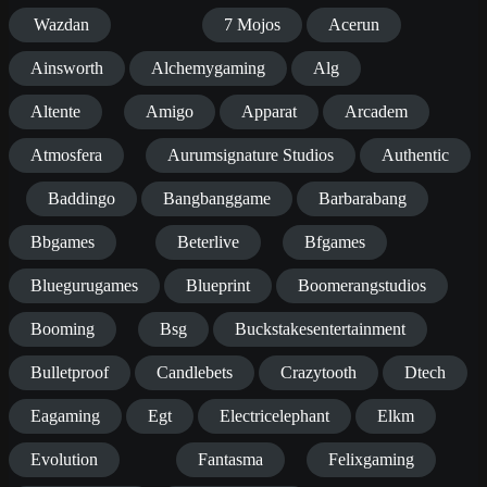
Wazdan
7 Mojos
Acerun
Ainsworth
Alchemygaming
Alg
Altente
Amigo
Apparat
Arcadem
Atmosfera
Aurumsignature Studios
Authentic
Baddingo
Bangbanggame
Barbarabang
Bbgames
Beterlive
Bfgames
Bluegurugames
Blueprint
Boomerangstudios
Booming
Bsg
Buckstakesentertainment
Bulletproof
Candlebets
Crazytooth
Dtech
Eagaming
Egt
Electricelephant
Elkm
Evolution
Fantasma
Felixgaming