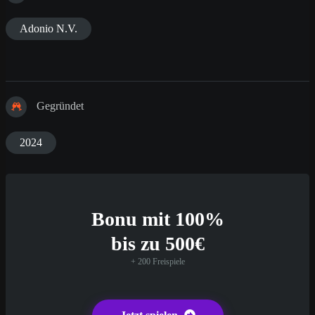
Adonio N.V.
Gegründet
2024
Bonu mit 100%
bis zu 500€
+ 200 Freispiele