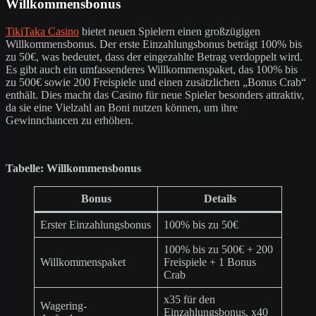
Willkommensbonus
TikiTaka Casino
bietet neuen Spielern einen großzügigen
Willkommensbonus. Der erste Einzahlungsbonus beträgt 100% bis
zu 50€, was bedeutet, dass der eingezahlte Betrag verdoppelt wird.
Es gibt auch ein umfassenderes Willkommenspaket, das 100% bis
zu 500€ sowie 200 Freispiele und einen zusätzlichen „Bonus Crab“
enthält. Dies macht das Casino für neue Spieler besonders attraktiv,
da sie eine Vielzahl an Boni nutzen können, um ihre
Gewinnchancen zu erhöhen.
Tabelle: Willkommensbonus
Bonus
Details
Erster Einzahlungsbonus
100% bis zu 50€
100% bis zu 500€ + 200
Willkommenspaket
Freispiele + 1 Bonus
Crab
x35 für den
Wagering-
Einzahlungsbonus, x40