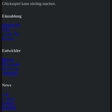
Glücksspiel kann süchtig machen.
Einzahlung
Mastercard
Visa
Apple Pay
Paysafe
Entwickler
Merkur
Novomatic
Play'n Go
Pragmatic
News
Alle
Casinos
Partner
Ratgeber