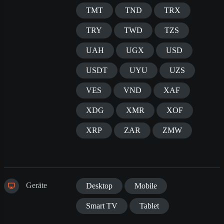
TMT
TND
TRX
TRY
TWD
TZS
UAH
UGX
USD
USDT
UYU
UZS
VES
VND
XAF
XDG
XMR
XOF
XRP
ZAR
ZMW
Geräte
Desktop
Mobile
Smart TV
Tablet