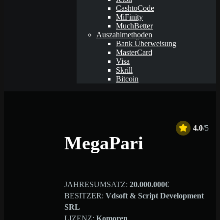
CashtoCode
MiFinity
MuchBetter
Auszahlmethoden
Bank Überweisung
MasterCard
Visa
Skrill
Bitcoin
4.0
/5
MegaPari
JAHRESUMSATZ:
20.000.000€
BESITZER:
Vdsoft & Script Development
SRL
LIZENZ:
Komoren