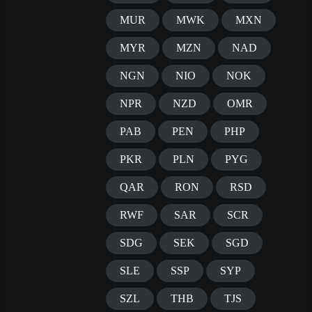
MUR
MWK
MXN
MYR
MZN
NAD
NGN
NIO
NOK
NPR
NZD
OMR
PAB
PEN
PHP
PKR
PLN
PYG
QAR
RON
RSD
RWF
SAR
SCR
SDG
SEK
SGD
SLE
SSP
SYP
SZL
THB
TJS