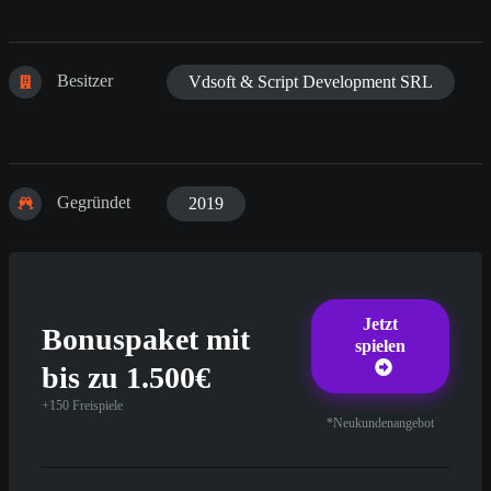
Besitzer
Vdsoft & Script Development SRL
Gegründet
2019
Jetzt
Bonuspaket mit
spielen
bis zu 1.500€
+150 Freispiele
*Neukundenangebot