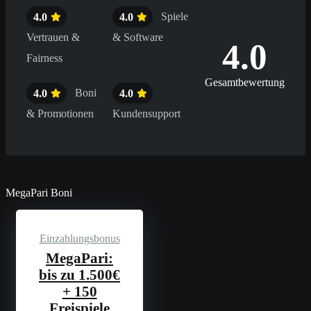
Spiele
4.0
4.0
Vertrauen &
& Software
4.0
Fairness
Gesamtbewertung
Boni
4.0
4.0
& Promotionen
Kundensupport
MegaPari Boni
Einzahlungsbonus
MegaPari:
bis zu 1.500€
+ 150
Freispiele