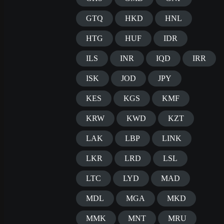
GTQ
HKD
HNL
HTG
HUF
IDR
ILS
INR
IQD
IRR
ISK
JOD
JPY
KES
KGS
KMF
KRW
KWD
KZT
LAK
LBP
LINK
LKR
LRD
LSL
LTC
LYD
MAD
MDL
MGA
MKD
MMK
MNT
MRU