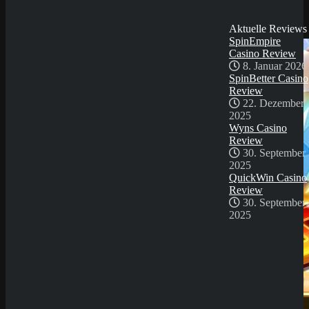
30. September
Sicher dir einen 100% Bonus bis 500€ und spiele
2025
Beasts of Fire Inferno
Aktuelle Reviews
Try Our Featured Games
SpinEmpire
Casino Review
8. Januar 2026
SpinBetter Casino
Review
22. Dezember
2025
Wyns Casino
Review
30. September
2025
QuickWin Casino
Review
30. September
2025