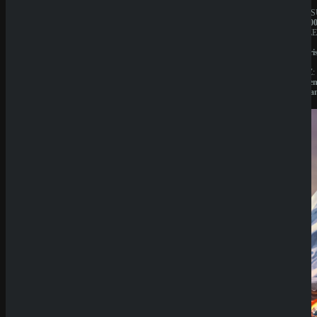
JAHRESUMSATZ:
JAHRES
1.000.000€
1.000.00
BESITZER:
BESITZE
Liernin
Liernin
Enterprises
Enterpri
LTD
LTD
LIZENZ:
LIZENZ:
Komoren
Komore
(Anjouan)
(Anjoua
Neueste
Beiträge
SpinEmpir
e Casino
Review
SpinBetter
Casino
Review
Wyns
Casino