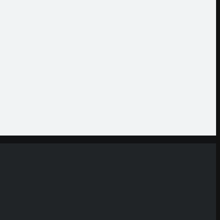
Suchen
Suchen
Neue Casinos
Prestige