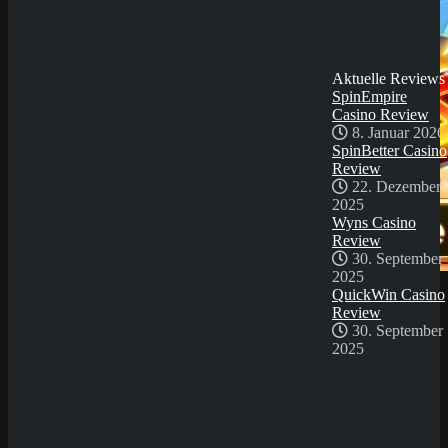
QuickWin Casino
Review
30. September
2025
Aktuelle Reviews
SpinEmpire
Casino Review
8. Januar 2026
SpinBetter Casino
Review
22. Dezember
2025
Wyns Casino
Review
30. September
2025
Demo Spiel
QuickWin Casino
Review
30. September
2025