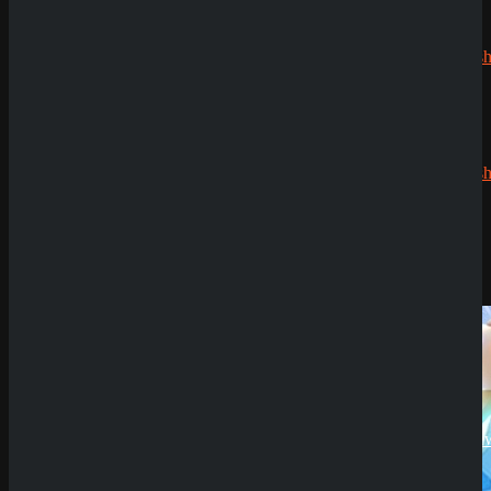
Echtgeldmodus
Silizi
zu
Demoversion
CryptoRush
200% bis
Having issues with
Dreamy Genie Dollars &
zu 2.500€
Dreams
?
Robert99
zu
CryptoRush
200% bis
zu 2.500€
Submit
Sicher dir einen 100% Bonus bis 500€ und spiele
Dreamy Genie Dollars & Dreams
News
Try Our Featured Games
SpinEmpire Casino
Review
8. Januar 2026
SpinBetter Casino
Review
22. Dezember
2025
Wyns Casino Revie
30. September
2025