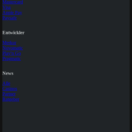
Mastercard
Visa
Apple Pay
Paysafe
Entwickler
Merkur
Novomatic
Play'n Go
Pragmatic
News
Alle
Casinos
Partner
Ratgeber