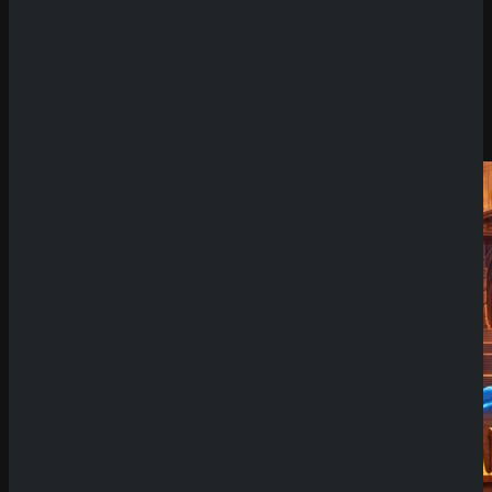
Demo Spiel