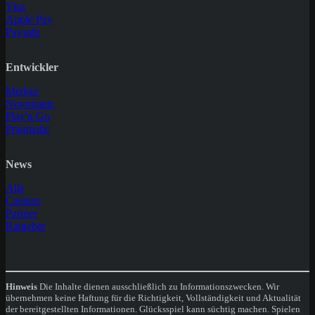
Visa
Apple Pay
Paysafe
Entwickler
Merkur
Novomatic
Play'n Go
Pragmatic
News
Alle
Casinos
Partner
Ratgeber
Hinweis
Die Inhalte dienen ausschließlich zu Informationszwecken. Wir
übernehmen keine Haftung für die Richtigkeit, Vollständigkeit und Aktualität
der bereitgestellten Informationen. Glücksspiel kann süchtig machen. Spielen