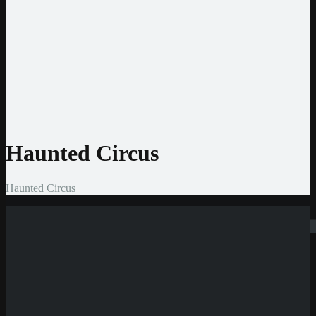
Jeton
CashtoCode
MiFinity
MuchBetter
Auszahlmethoden
Bank Überweisung
MasterCard
Visa
Skrill
Bitcoin
Haunted Circus
Haunted Circus
Suchen
Neue Casinos