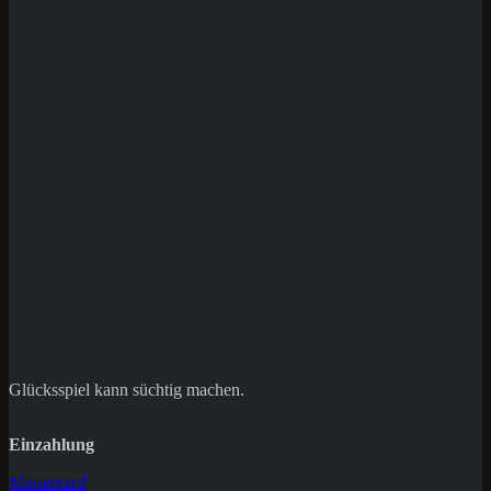
Save my name, email, and website in this
browser for the next time I comment.
Glücksspiel kann süchtig machen.
Einzahlung
Mastercard