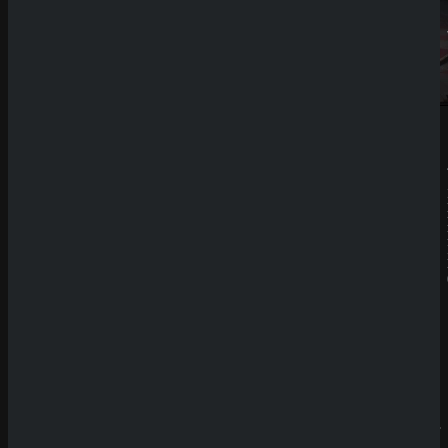
Neueste
Beiträge
SpinEmpir
e Casino