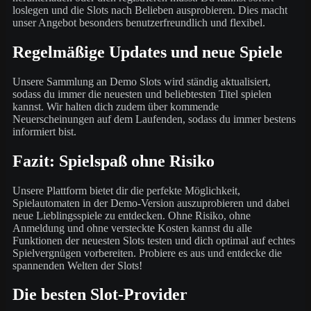
loslegen und die Slots nach Belieben ausprobieren. Dies macht
unser Angebot besonders benutzerfreundlich und flexibel.
Regelmäßige Updates und neue Spiele
Unsere Sammlung an Demo Slots wird ständig aktualisiert,
sodass du immer die neuesten und beliebtesten Titel spielen
kannst. Wir halten dich zudem über kommende
Neuerscheinungen auf dem Laufenden, sodass du immer bestens
informiert bist.
Fazit: Spielspaß ohne Risiko
Unsere Plattform bietet dir die perfekte Möglichkeit,
Spielautomaten in der Demo-Version auszuprobieren und dabei
neue Lieblingsspiele zu entdecken. Ohne Risiko, ohne
Anmeldung und ohne versteckte Kosten kannst du alle
Funktionen der neuesten Slots testen und dich optimal auf echtes
Spielvergnügen vorbereiten. Probiere es aus und entdecke die
spannenden Welten der Slots!
Die besten Slot-Provider