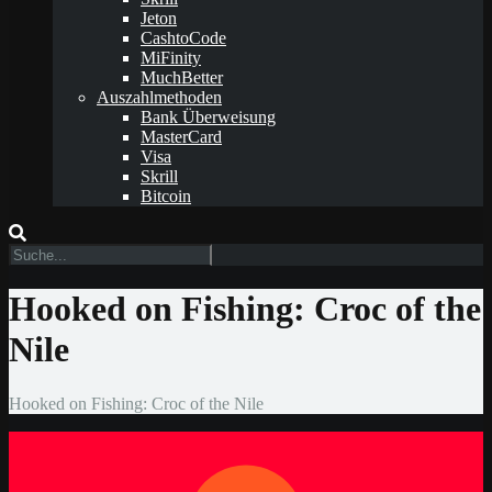
Jeton
CashtoCode
MiFinity
MuchBetter
Auszahlmethoden
Bank Überweisung
MasterCard
Visa
Skrill
Bitcoin
Hooked on Fishing: Croc of the
Nile
Hooked on Fishing: Croc of the Nile