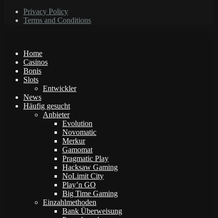
Privacy Policy
Terms and Conditions
Home
Casinos
Bonis
Slots
Entwickler
News
Häufig gesucht
Anbieter
Evolution
Novomatic
Merkur
Gamomat
Pragmatic Play
Hacksaw Gaming
NoLimit City
Play’n GO
Big Time Gaming
Einzahlmethoden
Bank Überweisung