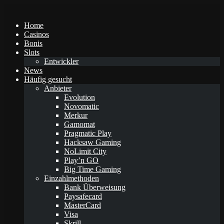
Home
Casinos
Bonis
Slots
Entwickler
News
Häufig gesucht
Anbieter
Evolution
Novomatic
Merkur
Gamomat
Pragmatic Play
Hacksaw Gaming
NoLimit City
Play’n GO
Big Time Gaming
Einzahlmethoden
Bank Überweisung
Paysafecard
MasterCard
Visa
Skrill