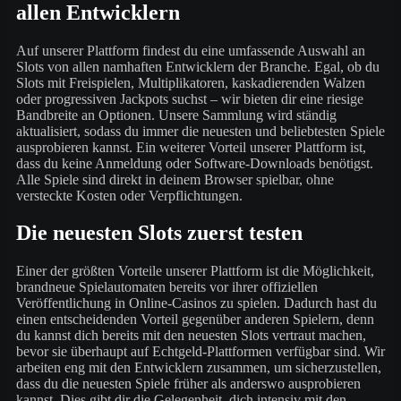
allen Entwicklern
Auf unserer Plattform findest du eine umfassende Auswahl an
Slots von allen namhaften Entwicklern der Branche. Egal, ob du
Slots mit Freispielen, Multiplikatoren, kaskadierenden Walzen
oder progressiven Jackpots suchst – wir bieten dir eine riesige
Bandbreite an Optionen. Unsere Sammlung wird ständig
aktualisiert, sodass du immer die neuesten und beliebtesten Spiele
ausprobieren kannst. Ein weiterer Vorteil unserer Plattform ist,
dass du keine Anmeldung oder Software-Downloads benötigst.
Alle Spiele sind direkt in deinem Browser spielbar, ohne
versteckte Kosten oder Verpflichtungen.
Die neuesten Slots zuerst testen
Einer der größten Vorteile unserer Plattform ist die Möglichkeit,
brandneue Spielautomaten bereits vor ihrer offiziellen
Veröffentlichung in Online-Casinos zu spielen. Dadurch hast du
einen entscheidenden Vorteil gegenüber anderen Spielern, denn
du kannst dich bereits mit den neuesten Slots vertraut machen,
bevor sie überhaupt auf Echtgeld-Plattformen verfügbar sind. Wir
arbeiten eng mit den Entwicklern zusammen, um sicherzustellen,
dass du die neuesten Spiele früher als anderswo ausprobieren
kannst. Dies gibt dir die Gelegenheit, dich intensiv mit den