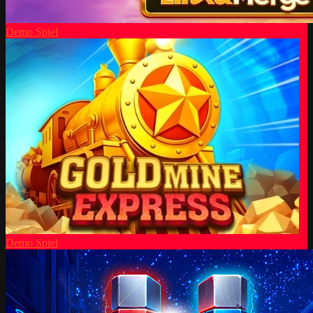
Demo Spiel
Demo Spiel