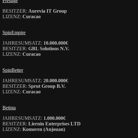
Prestige
BESITZER:
Aurevia IT Group
LIZENZ:
Curacao
SpinEmpire
JAHRESUMSATZ:
10.000.000€
BESITZER:
GBL Solutions N.V.
LIZENZ:
Curacao
SpinBetter
JAHRESUMSATZ:
20.000.000€
BESITZER:
Sprut Group B.V.
LIZENZ:
Curacao
Betista
JAHRESUMSATZ:
1.000.000€
BESITZER:
Liernin Enterprises LTD
LIZENZ:
Komoren (Anjouan)