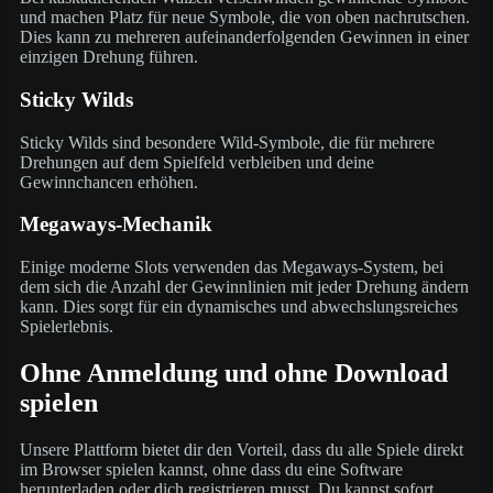
und machen Platz für neue Symbole, die von oben nachrutschen.
Dies kann zu mehreren aufeinanderfolgenden Gewinnen in einer
einzigen Drehung führen.
Sticky Wilds
Sticky Wilds sind besondere Wild-Symbole, die für mehrere
Drehungen auf dem Spielfeld verbleiben und deine
Gewinnchancen erhöhen.
Megaways-Mechanik
Einige moderne Slots verwenden das Megaways-System, bei
dem sich die Anzahl der Gewinnlinien mit jeder Drehung ändern
kann. Dies sorgt für ein dynamisches und abwechslungsreiches
Spielerlebnis.
Ohne Anmeldung und ohne Download
spielen
Unsere Plattform bietet dir den Vorteil, dass du alle Spiele direkt
im Browser spielen kannst, ohne dass du eine Software
herunterladen oder dich registrieren musst. Du kannst sofort