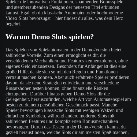
Spieler die innovativen Funktionen, spannenden Bonusspiele
und atemberaubenden Designs der neuesten Titel erkunden
kannst. Egal, ob du klassische Automaten oder hochmoderne
Video-Slots bevorzugst – hier findest du alles, was dein Herz
begehrt.
Warum Demo Slots spielen?
Das Spielen von Spielautomaten in der Demo-Version bietet
zahlreiche Vorteile. Zum einen ermöglicht es dir, die
verschiedenen Mechaniken und Features kennenzulernen, ohne
eigenes Geld einzusetzen. Besonders für Anfänger ist dies eine
große Hilfe, da sie sich so mit den Regeln und Funktionen
vertraut machen können. Aber auch erfahrene Spieler profitieren
davon, da sie neue Strategien entwickeln und verschiedene
Einsatzhöhen testen können, ohne finanzielle Risiken
einzugehen. Darüber hinaus geben Demo Slots dir die
Gelegenheit, herauszufinden, welche Art von Automatenspiel am
besten zu deinem persönlichen Geschmack passt. Manche
Spieler bevorzugen klassische Slots mit wenigen Walzen und
einfachen Symbolen, während andere moderne Slots mit
zahlreichen Features und komplizierten Bonusmechaniken
bevorzugen. Durch das Testen in der Demo-Version kannst du
gezielt herausfinden, welche Slots dir am meisten Spaß machen.