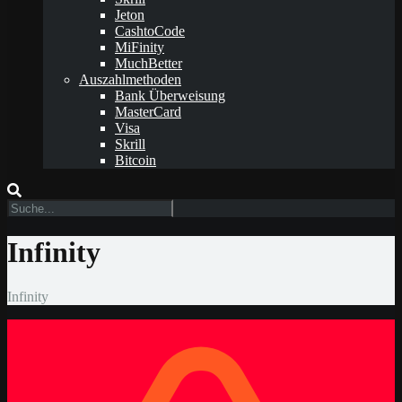
Jeton
CashtoCode
MiFinity
MuchBetter
Auszahlmethoden
Bank Überweisung
MasterCard
Visa
Skrill
Bitcoin
Infinity
Infinity