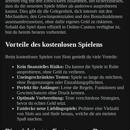
arbeiten eng mit den Entwicklern zusammen, um sicherzustellen,
dass du die neuesten Spiele früher als anderswo ausprobieren
kannst. Dies gibt dir die Gelegenheit, dich intensiv mit den
Mechaniken, den Gewinnpotenzialen und den Bonusfunktionen
auseinanderzusetzen, ohne dafür eigenes Geld zu riskieren.
Sobald das Spiel dann offiziell in Online-Casinos verfügbar ist,
bist du bereits bestens vorbereitet.
Vorteile des kostenlosen Spielens
Beim kostenlosen Spielen von Slots genießt du viele Vorteile:
Kein finanzielles Risiko:
Du kannst die Spiele in Ruhe
ausprobieren, ohne Geld zu verlieren.
Uneingeschränktes Testen:
Spiele so lange du möchtest,
ohne Begrenzungen oder Einzahlungspflichten.
Perfekt für Anfänger:
Lerne die Regeln, Funktionen und
Gewinnchancen ohne Druck kennen.
Optimale Vorbereitung:
Teste verschiedene Strategien,
bevor du echtes Geld setzt.
Entdecke neue Lieblingsspiele:
Probiere eine Vielzahl
von Slots aus und finde heraus, welche dir am meisten
Spaß machen.