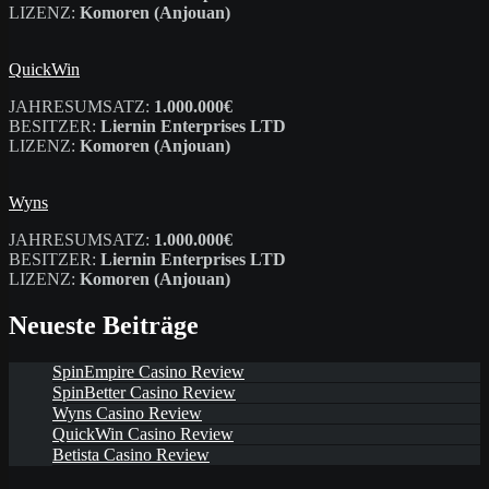
LIZENZ:
Komoren (Anjouan)
QuickWin
JAHRESUMSATZ:
1.000.000€
BESITZER:
Liernin Enterprises LTD
LIZENZ:
Komoren (Anjouan)
Wyns
JAHRESUMSATZ:
1.000.000€
BESITZER:
Liernin Enterprises LTD
LIZENZ:
Komoren (Anjouan)
Neueste Beiträge
SpinEmpire Casino Review
SpinBetter Casino Review
Wyns Casino Review
QuickWin Casino Review
Betista Casino Review