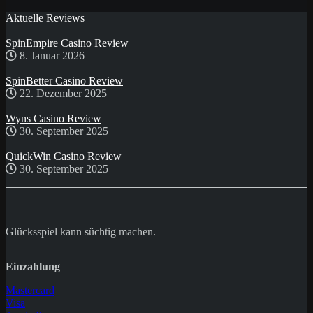
Aktuelle Reviews
SpinEmpire Casino Review
8. Januar 2026
SpinBetter Casino Review
22. Dezember 2025
Wyns Casino Review
30. September 2025
QuickWin Casino Review
30. September 2025
Glücksspiel kann süchtig machen.
Einzahlung
Mastercard
Visa