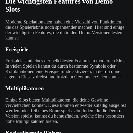
Die wichtigsten Features von Demo
Slots
Moderne Spielautomaten haben eine Vielzahl von Funktionen,
die das Spielerlebnis noch spannender machen. Hier sind einige
der wichtigsten Features, die du in den Demo-Versionen testen
kannst:
Freispiele
Freispiele sind eines der beliebtesten Features in modernen Slots.
In vielen Spielen kannst du durch bestimmte Symbole oder
Kombinationen eine Freispielrunde aktivieren, in der du ohne
eigenen Einsatz drehst und trotzdem Gewinne erzielen kannst.
Multiplikatoren
Einige Slots bieten Multiplikatoren, die deine Gewinne
vervielfachen können. Diese können entweder zufällig ausgelöst
werden oder Teil eines Bonusspiels sein. Indem du die Demo-
Version spielst, kannst du herausfinden, welche Slots besonders
hohe Multiplikatoren bieten.
Kaskadierende Walzen