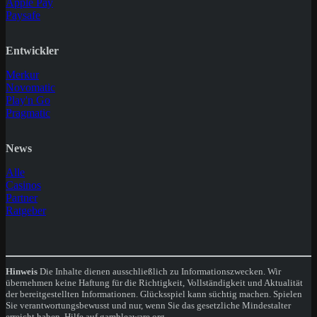
Apple Pay
Paysafe
Entwickler
Merkur
Novomatic
Play'n Go
Pragmatic
News
Alle
Casinos
Partner
Ratgeber
Hinweis
Die Inhalte dienen ausschließlich zu Informationszwecken. Wir
übernehmen keine Haftung für die Richtigkeit, Vollständigkeit und Aktualität
der bereitgestellten Informationen. Glücksspiel kann süchtig machen. Spielen
Sie verantwortungsbewusst und nur, wenn Sie das gesetzliche Mindestalter
erreicht haben. Hilfe auf gambleaware.org