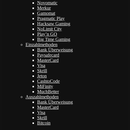
Novomatic
Merkur
Gamomat
Pragmatic Play
Hacksaw Gaming
NoLimit City
Play’n GO
Big Time Gaming
Einzahlmethoden
Bank Überweisung
Paysafecard
MasterCard
Visa
Skrill
Jeton
CashtoCode
MiFinity
MuchBetter
Auszahlmethoden
Bank Überweisung
MasterCard
Visa
Skrill
Bitcoin