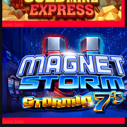
Demo Spiel
Demo Spiel