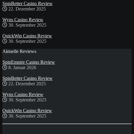
SpinBetter Casino Review
22. Dezember 2025
Wyns Casino Review
30. September 2025
QuickWin Casino Review
30. September 2025
Aktuelle Reviews
SpinEmpire Casino Review
8. Januar 2026
SpinBetter Casino Review
22. Dezember 2025
Wyns Casino Review
30. September 2025
QuickWin Casino Review
30. September 2025