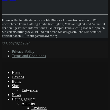
Hinweis
Die Inhalte dienen ausschließlich zu Informationszwecken. Wir
übernehmen keine Haftung für die Richtigkeit, Vollständigkeit und Aktualität
der bereitgestellten Informationen. Glücksspiel kann süchtig machen. Spielen
Sie verantwortungsbewusst und nur, wenn Sie das gesetzliche Mindestalter
erreicht haben. Hilfe auf gambleaware.org
© Copyright 2024
Privacy Policy
Terms and Conditions
Home
Casinos
Bonis
Slots
Entwickler
News
Häufig gesucht
Anbieter
Evolution