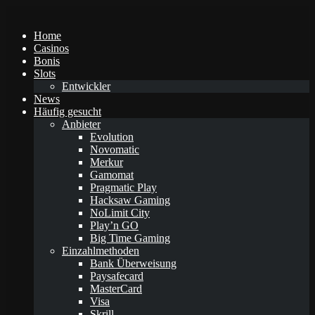
Home
Casinos
Bonis
Slots
Entwickler
News
Häufig gesucht
Anbieter
Evolution
Novomatic
Merkur
Gamomat
Pragmatic Play
Hacksaw Gaming
NoLimit City
Play’n GO
Big Time Gaming
Einzahlmethoden
Bank Überweisung
Paysafecard
MasterCard
Visa
Skrill