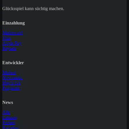
Glücksspiel kann süchtig machen.
Einzahlung
Mastercard
Visa
Apple Pay
Paysafe
Entwickler
Merkur
Novomatic
Play'n Go
Pragmatic
News
Alle
Casinos
Partner
Ratgeber