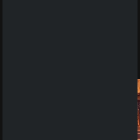
Demo Spiel