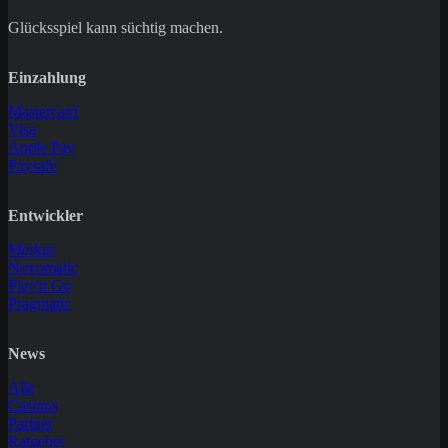
Glücksspiel kann süchtig machen.
Einzahlung
Mastercard
Visa
Apple Pay
Paysafe
Entwickler
Merkur
Novomatic
Play'n Go
Pragmatic
News
Alle
Casinos
Partner
Ratgeber