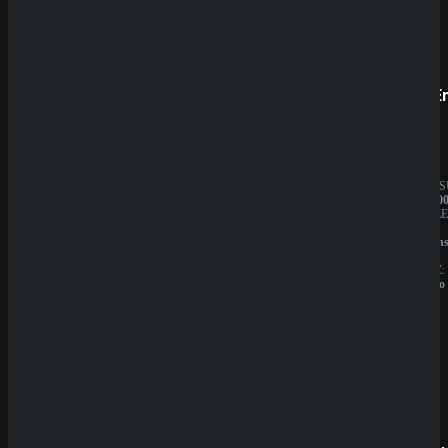
Prestige
SpinE
BESITZER:
JAHRES
Aurevia
10.000.0
IT
BESITZE
Group
GBL
LIZENZ:
Solution
Curacao
N.V.
LIZENZ:
Curacao