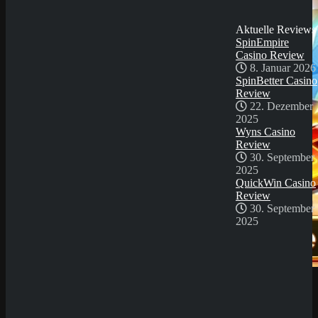
30. September
2025
Aktuelle Reviews
SpinEmpire
Casino Review
8. Januar 2026
SpinBetter Casino
Review
22. Dezember
2025
Wyns Casino
Review
30. September
2025
QuickWin Casino
Review
30. September
2025
Demo Spiel