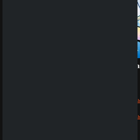
Review
QuickWin
Casino
Review
Betista
Casino
Review
Neueste
Kommenta
Alex
zu
Dazard
rami
zu
CryptoRus
Jens
zu
CryptoRush
200% bis
zu 2.500€
Silizi
zu