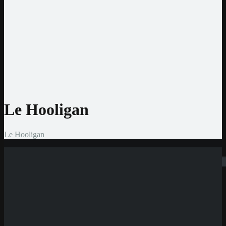
Jeton
CashtoCode
MiFinity
MuchBetter
Auszahlmethoden
Bank Überweisung
MasterCard
Visa
Skrill
Bitcoin
Le Hooligan
Le Hooligan
Suchen
Neue Casinos