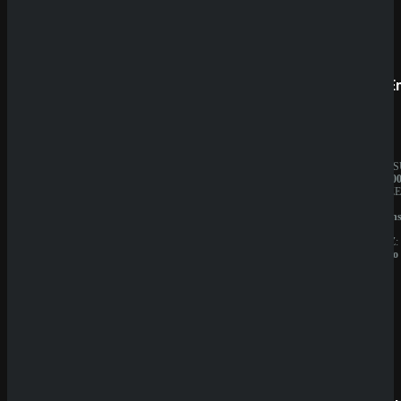
Prestige
SpinE
BESITZER:
JAHRES
Aurevia
10.000.0
IT
BESITZE
Group
GBL
LIZENZ:
Solution
Curacao
N.V.
LIZENZ:
Curacao