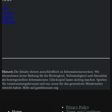
Alle
Casinos
Partner
Ratgeber
Hinweis
Die Inhalte dienen ausschließlich zu Informationszwecken. Wir
übernehmen keine Haftung für die Richtigkeit, Vollständigkeit und Aktualität
der bereitgestellten Informationen. Glücksspiel kann süchtig machen. Spielen
Sie verantwortungsbewusst und nur, wenn Sie das gesetzliche Mindestalter
erreicht haben. Hilfe auf gambleaware.org
© Copyright 2024
Privacy Policy
Home
Terms and Conditions