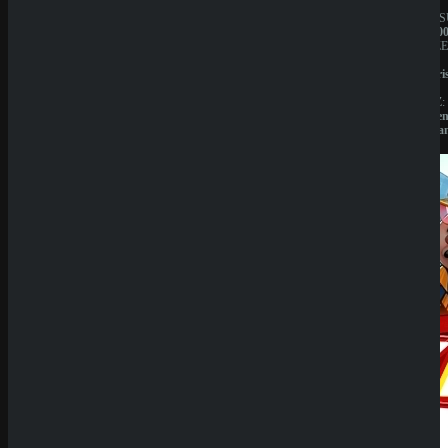
JAHRESUMSATZ:
JAHRES
1.000.000€
1.000.00
BESITZER:
BESITZE
Liernin
Liernin
Enterprises
Enterpri
LTD
LTD
LIZENZ:
LIZENZ:
Komoren
Komore
(Anjouan)
(Anjoua
Neueste
Beiträge
SpinEmpir
e Casino
Review
SpinBetter
Casino
Review
Wyns
Casino