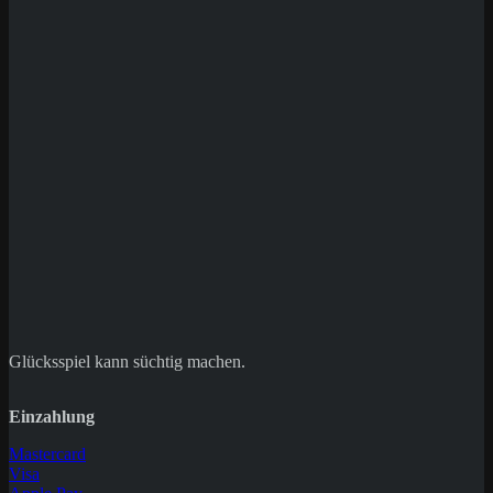
Save my name, email, and website in this
browser for the next time I comment.
Glücksspiel kann süchtig machen.
Einzahlung
Mastercard
Visa