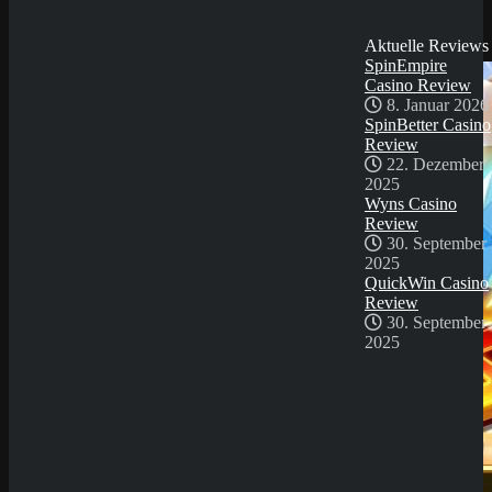
30. September
Sicher dir einen 100% Bonus bis 500€ und spiele
2025
Payback Time
Aktuelle Reviews
Try Our Featured Games
SpinEmpire
Casino Review
8. Januar 2026
SpinBetter Casino
Review
22. Dezember
2025
Wyns Casino
Review
30. September
2025
QuickWin Casino
Review
30. September
2025