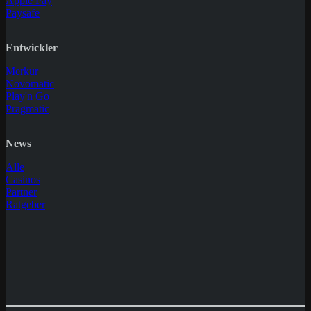
Apple Pay
Paysafe
Entwickler
Merkur
Novomatic
Play'n Go
Pragmatic
News
Alle
Casinos
Partner
Ratgeber