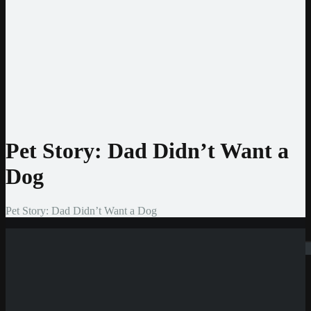
Jeton
CashtoCode
MiFinity
MuchBetter
Auszahlmethoden
Bank Überweisung
MasterCard
Visa
Skrill
Bitcoin
Pet Story: Dad Didn’t Want a
Dog
Pet Story: Dad Didn’t Want a Dog
Suchen
Neue Casinos