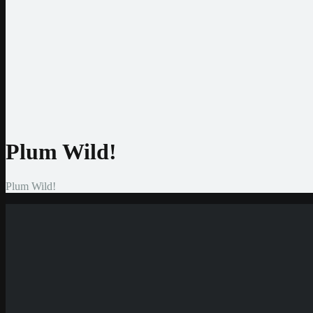
Aus
Plum Wild!
Plum Wild!