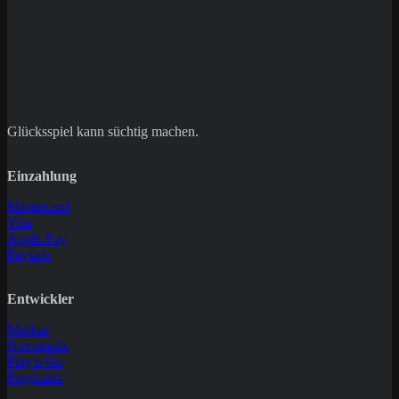
Glücksspiel kann süchtig machen.
Einzahlung
Mastercard
Visa
Apple Pay
Paysafe
Entwickler
Merkur
Novomatic
Play'n Go
Pragmatic