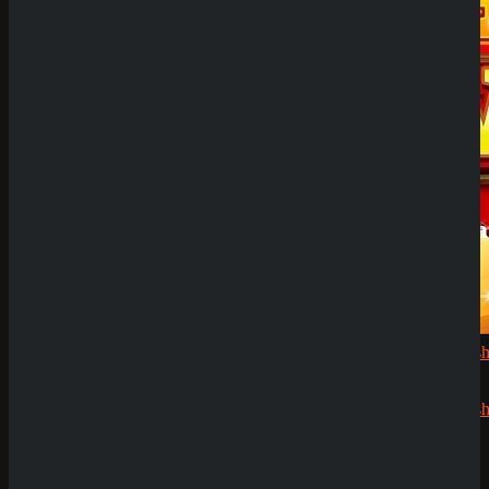
Review
QuickWin
Casino
Review
Betista
Casino
Review
Neueste
Kommenta
Alex
zu
Dazard
rami
zu
CryptoRus
Jens
zu
CryptoRush
200% bis
zu 2.500€
Silizi
zu