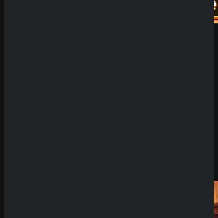
Demo Spiel
Demo Spiel