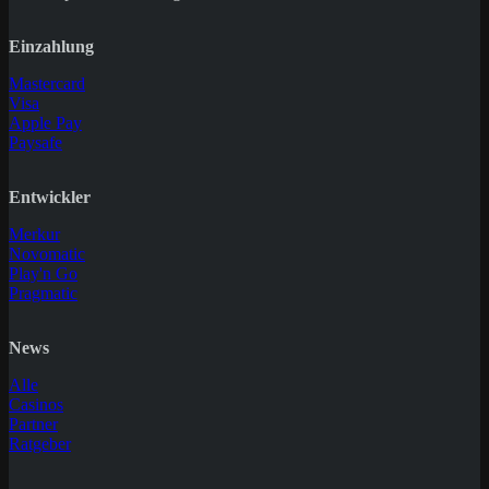
Einzahlung
Mastercard
Visa
Apple Pay
Paysafe
Entwickler
Merkur
Novomatic
Play'n Go
Pragmatic
News
Alle
Casinos
Partner
Ratgeber