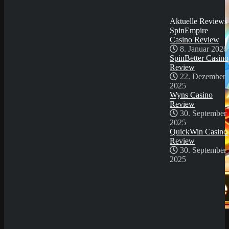
30. September
2025
Aktuelle Reviews
SpinEmpire
Casino Review
8. Januar 2026
SpinBetter Casino
Review
22. Dezember
2025
Wyns Casino
Review
30. September
2025
QuickWin Casino
Review
30. September
2025
Demo Spiel