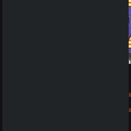
Review
QuickWin
Casino
Review
Betista
Casino
Review
Neueste
Kommenta
Alex
zu
Dazard
rami
zu
CryptoRus
Jens
zu
CryptoRush
200% bis
zu 2.500€
Silizi
zu