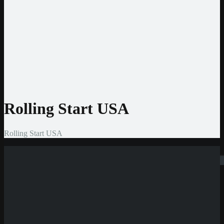
Jeton
CashtoCode
MiFinity
MuchBetter
Auszahlmethoden
Bank Überweisung
MasterCard
Visa
Skrill
Bitcoin
Rolling Start USA
Rolling Start USA
Suchen
Neue Casinos