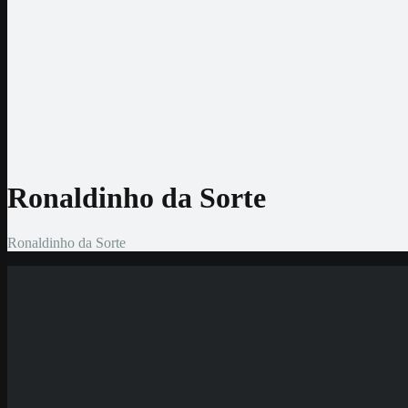
Aus
Ronaldinho da Sorte
Ronaldinho da Sorte