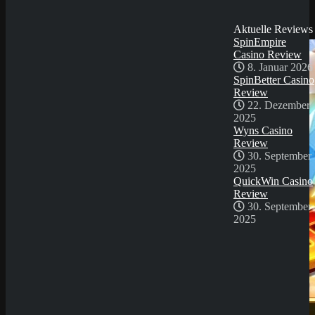
30. September
Sicher dir einen 100% Bonus bis 500€ und spiele
2025
Royal Ruby FeatureStorm
Aktuelle Reviews
Try Our Featured Games
SpinEmpire
Casino Review
8. Januar 2026
SpinBetter Casino
Review
22. Dezember
2025
Wyns Casino
Review
30. September
2025
QuickWin Casino
Review
30. September
2025