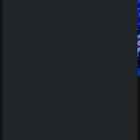
Demo Spiel
Willkommen auf unserer Plattform für Demo
Slots! Hier hast du die einzigartige Möglichkeit,
eine riesige Auswahl an Spielautomaten
kostenlos und ohne Risiko zu testen. Unsere
Seite bietet dir den Vorteil, die neuesten Slots
oft bis zu zwei Wochen vor ihrer offiziellen
Veröffentlichung in Online-Casinos
ausprobieren zu können. Das bedeutet, dass du