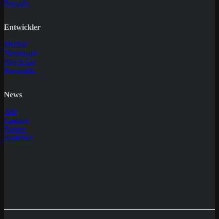
Paysafe
Entwickler
Merkur
Novomatic
Play'n Go
Pragmatic
News
Alle
Casinos
Partner
Ratgeber