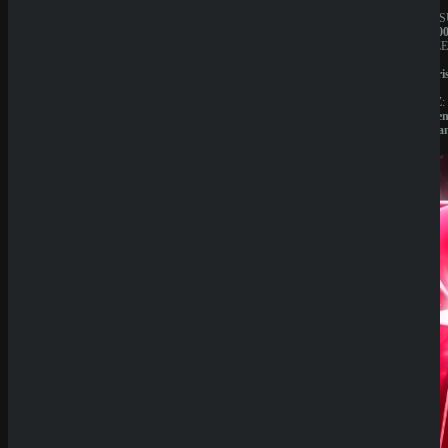
JAHRESUMSATZ:
JAHRES
1.000.000€
1.000.00
BESITZER:
BESITZE
Liernin
Liernin
Enterprises
Enterpri
LTD
LTD
LIZENZ:
LIZENZ:
Komoren
Komore
(Anjouan)
(Anjoua
Neueste
Beiträge
SpinEmpir
e Casino
Review
SpinBetter
Casino
Review
Wyns
Casino