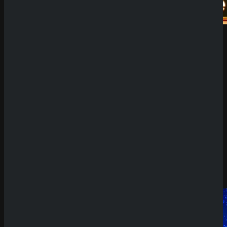
Demo Spiel
Demo Spiel