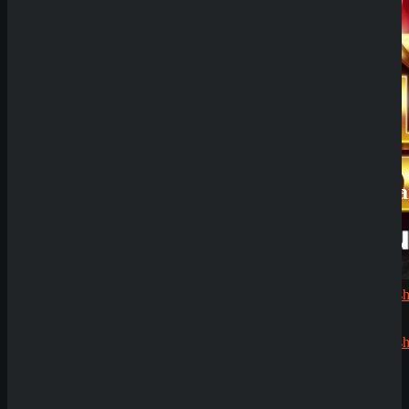
Review
QuickWin
Casino
Review
Betista
Casino
Review
Neueste
Kommenta
Alex
zu
Dazard
rami
zu
CryptoRus
Jens
zu
CryptoRush
200% bis
zu 2.500€
Silizi
zu