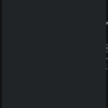
Prestige
SpinE
BESITZER:
JAHRES
Aurevia
10.000.0
IT
BESITZE
Group
GBL
LIZENZ:
Solution
Curacao
N.V.
LIZENZ:
Curacao