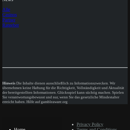
Alle
Casinos
Partner
Ratgeber
Hinweis
Die Inhalte dienen ausschließlich zu Informationszwecken. Wir
übernehmen keine Haftung für die Richtigkeit, Vollständigkeit und Aktualität
der bereitgestellten Informationen. Glücksspiel kann süchtig machen. Spielen
Sie verantwortungsbewusst und nur, wenn Sie das gesetzliche Mindestalter
erreicht haben. Hilfe auf gambleaware.org
© Copyright 2024
Privacy Policy
Home
Terms and Conditions