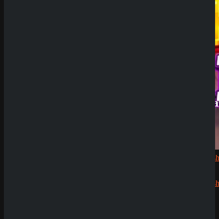
Review
QuickWin
Casino
Review
Betista
Casino
Review
Neueste
Kommenta
Alex
zu
Dazard
rami
zu
CryptoRus
Jens
zu
CryptoRush
200% bis
zu 2.500€
Silizi
zu