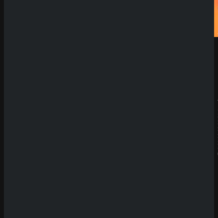
Neueste
Beiträge