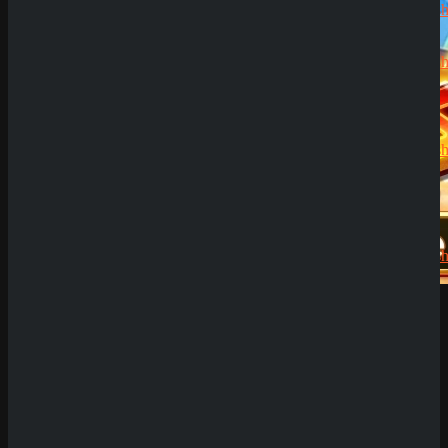
CryptoRus
Jens
zu
CryptoRush
200% bis
zu 2.500€
Silizi
zu
CryptoRush
200% bis
zu 2.500€
Robert99
zu
CryptoRush
200% bis
zu 2.500€
Demo Spiel
News
SpinEmpire Casino
Review
8. Januar 2026
SpinBetter Casino
Review
22. Dezember