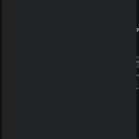
Prestige
SpinE
BESITZER:
JAHRES
Aurevia
10.000.0
IT
BESITZE
Group
GBL
LIZENZ:
Solution
Curacao
N.V.
LIZENZ:
Curacao