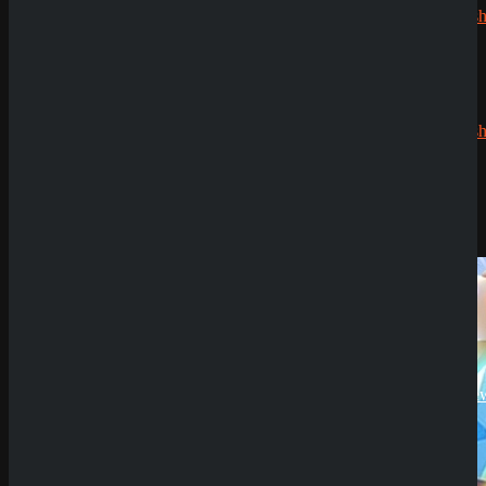
Echtgeldmodus
CryptoRush
Demoversion
200% bis
zu 2.500€
Having issues with
Thunderfoot Magic
?
Robert99
zu
CryptoRush
200% bis
zu 2.500€
Submit
Sicher dir einen 100% Bonus bis 500€ und spiele
Thunderfoot Magic
News
Try Our Featured Games
SpinEmpire Casino
Review
8. Januar 2026
SpinBetter Casino
Review
22. Dezember
2025
Wyns Casino Revie
30. September
2025
QuickWin Casino
Review