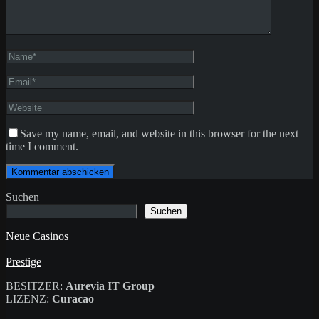
Save my name, email, and website in this browser for the next
time I comment.
Suchen
Suchen
Neue Casinos
Prestige
BESITZER:
Aurevia IT Group
LIZENZ:
Curacao