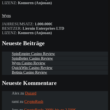
LIZENZ:
Komoren (Anjouan)
Wyns
JAHRESUMSATZ:
1.000.000€
BESITZER:
Liernin Enterprises LTD
LIZENZ:
Komoren (Anjouan)
Neueste Beiträge
SpinEmpire Casino Review
SpinBetter Casino Review
Wyns Casino Review
QuickWin Casino Review
Betista Casino Review
Neueste Kommentare
Alex
zu
Dazard
rami
zu
CryptoRush
Jens
zu
CryptoRush: 200% bis zu 2.500€