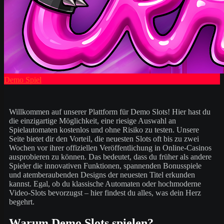
Demo Spiel
Willkommen auf unserer Plattform für Demo Slots! Hier hast du
die einzigartige Möglichkeit, eine riesige Auswahl an
Spielautomaten kostenlos und ohne Risiko zu testen. Unsere
Seite bietet dir den Vorteil, die neuesten Slots oft bis zu zwei
Wochen vor ihrer offiziellen Veröffentlichung in Online-Casinos
ausprobieren zu können. Das bedeutet, dass du früher als andere
Spieler die innovativen Funktionen, spannenden Bonusspiele
und atemberaubenden Designs der neuesten Titel erkunden
kannst. Egal, ob du klassische Automaten oder hochmoderne
Video-Slots bevorzugst – hier findest du alles, was dein Herz
begehrt.
Warum Demo Slots spielen?