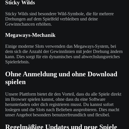
Sticky Wilds
Sticky Wilds sind besondere Wild-Symbole, die für mehrere
Drehungen auf dem Spielfeld verbleiben und deine
Gewinnchancen erhöhen.
Megaways-Mechanik
Einige moderne Slots verwenden das Megaways-System, bei
dem sich die Anzahl der Gewinnlinien mit jeder Drehung ändern
kann. Dies sorgt für ein dynamisches und abwechslungsreiches
Spielerlebnis.
Ohne Anmeldung und ohne Download
spielen
Unsere Plattform bietet dir den Vorteil, dass du alle Spiele direkt
im Browser spielen kannst, ohne dass du eine Software
herunterladen oder dich registrieren musst. Du kannst sofort
loslegen und die Slots nach Belieben ausprobieren. Dies macht
unser Angebot besonders benutzerfreundlich und flexibel.
Regelmäßige Updates und neue Spiele