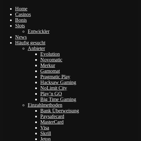
Home
Casinos
Bonis
Slots
Entwickler
News
Häufig gesucht
Anbieter
Evolution
Novomatic
Merkur
Gamomat
Pragmatic Play
Hacksaw Gaming
NoLimit City
Play’n GO
Big Time Gaming
Einzahlmethoden
Bank Überweisung
Paysafecard
MasterCard
Visa
Skrill
Jeton