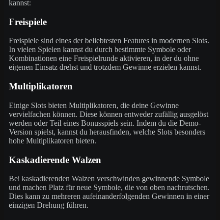
kannst:
Freispiele
Freispiele sind eines der beliebtesten Features in modernen Slots.
In vielen Spielen kannst du durch bestimmte Symbole oder
Kombinationen eine Freispielrunde aktivieren, in der du ohne
eigenen Einsatz drehst und trotzdem Gewinne erzielen kannst.
Multiplikatoren
Einige Slots bieten Multiplikatoren, die deine Gewinne
vervielfachen können. Diese können entweder zufällig ausgelöst
werden oder Teil eines Bonusspiels sein. Indem du die Demo-
Version spielst, kannst du herausfinden, welche Slots besonders
hohe Multiplikatoren bieten.
Kaskadierende Walzen
Bei kaskadierenden Walzen verschwinden gewinnende Symbole
und machen Platz für neue Symbole, die von oben nachrutschen.
Dies kann zu mehreren aufeinanderfolgenden Gewinnen in einer
einzigen Drehung führen.