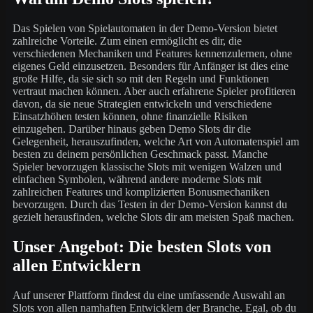
Das Spielen von Spielautomaten in der Demo-Version bietet
zahlreiche Vorteile. Zum einen ermöglicht es dir, die
verschiedenen Mechaniken und Features kennenzulernen, ohne
eigenes Geld einzusetzen. Besonders für Anfänger ist dies eine
große Hilfe, da sie sich so mit den Regeln und Funktionen
vertraut machen können. Aber auch erfahrene Spieler profitieren
davon, da sie neue Strategien entwickeln und verschiedene
Einsatzhöhen testen können, ohne finanzielle Risiken
einzugehen. Darüber hinaus geben Demo Slots dir die
Gelegenheit, herauszufinden, welche Art von Automatenspiel am
besten zu deinem persönlichen Geschmack passt. Manche
Spieler bevorzugen klassische Slots mit wenigen Walzen und
einfachen Symbolen, während andere moderne Slots mit
zahlreichen Features und komplizierten Bonusmechaniken
bevorzugen. Durch das Testen in der Demo-Version kannst du
gezielt herausfinden, welche Slots dir am meisten Spaß machen.
Unser Angebot: Die besten Slots von
allen Entwicklern
Auf unserer Plattform findest du eine umfassende Auswahl an
Slots von allen namhaften Entwicklern der Branche. Egal, ob du