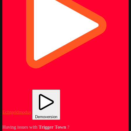
Echtgeldmodus
Demoversion
Having issues with
Trigger Town
?