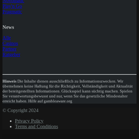
Novomatic
Play'n Go
Pragmatic
News
Alle
Casinos
Partner
Ratgeber
Hinweis
Die Inhalte dienen ausschließlich zu Informationszwecken. Wir
übernehmen keine Haftung für die Richtigkeit, Vollständigkeit und Aktualität
der bereitgestellten Informationen. Glücksspiel kann süchtig machen. Spielen
Sie verantwortungsbewusst und nur, wenn Sie das gesetzliche Mindestalter
erreicht haben. Hilfe auf gambleaware.org
© Copyright 2024
Privacy Policy
Terms and Conditions