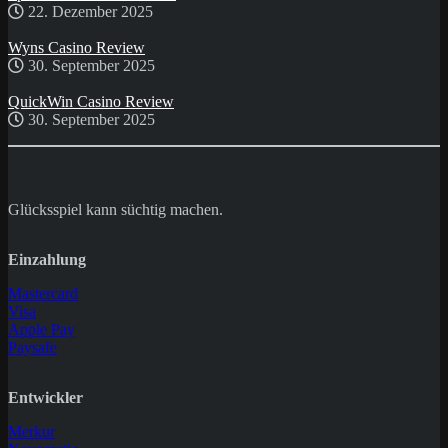
22. Dezember 2025
Wyns Casino Review
30. September 2025
QuickWin Casino Review
30. September 2025
Glücksspiel kann süchtig machen.
Einzahlung
Mastercard
Visa
Apple Pay
Paysafe
Entwickler
Merkur