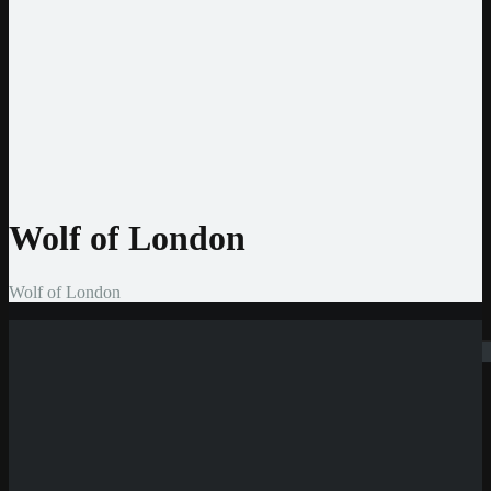
Jeton
CashtoCode
MiFinity
MuchBetter
Auszahlmethoden
Bank Überweisung
MasterCard
Visa
Skrill
Bitcoin
Wolf of London
Wolf of London
Suchen
Neue Casinos