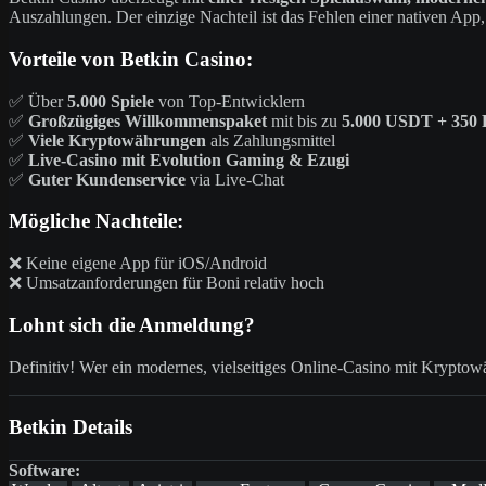
Auszahlungen. Der einzige Nachteil ist das Fehlen einer nativen App, 
Vorteile von Betkin Casino:
✅ Über
5.000 Spiele
von Top-Entwicklern
✅
Großzügiges Willkommenspaket
mit bis zu
5.000 USDT + 350 F
✅
Viele Kryptowährungen
als Zahlungsmittel
✅
Live-Casino mit Evolution Gaming & Ezugi
✅
Guter Kundenservice
via Live-Chat
Mögliche Nachteile:
❌ Keine eigene App für iOS/Android
❌ Umsatzanforderungen für Boni relativ hoch
Lohnt sich die Anmeldung?
Definitiv! Wer ein modernes, vielseitiges Online-Casino mit Kryptow
Betkin Details
Software: