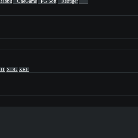
abbit
OneGame
PG Soft
Redtiger
DT
XDG
XRP