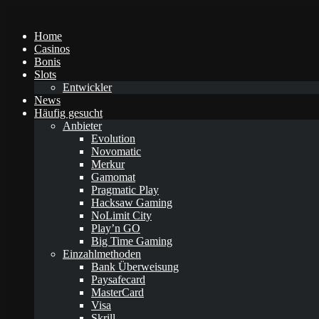
Home
Casinos
Bonis
Slots
Entwickler
News
Häufig gesucht
Anbieter
Evolution
Novomatic
Merkur
Gamomat
Pragmatic Play
Hacksaw Gaming
NoLimit City
Play’n GO
Big Time Gaming
Einzahlmethoden
Bank Überweisung
Paysafecard
MasterCard
Visa
Skrill