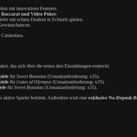
ots mit innovativen Features.
, Baccarat und Video Poker
.
ler mit echten Dealern in Echtzeit spielen.
n Gewinnchancen.
r Casinofans.
ket, das sich über die ersten drei Einzahlungen erstreckt:
piele
für
Sweet Bonanza
(Umsatzanforderung: x35).
piele
für
Gates of Olympus
(Umsatzanforderung: x35).
iele
für
Sweet Bonanza
(Umsatzanforderung: x35).
as aktive Spieler belohnt. Außerdem wird eine
exklusive No-Deposit-